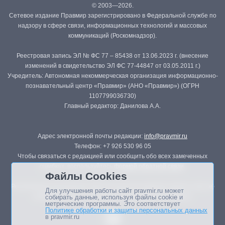
© 2003—2026.
Сетевое издание Правмир зарегистрировано в Федеральной службе по
надзору в сфере связи, информационных технологий и массовых
коммуникаций (Роскомнадзор).
Реестровая запись ЭЛ № ФС 77 – 85438 от 13.06.2023 г. (внесение
изменений в свидетельство ЭЛ ФС 77-44847 от 03.05.2011 г.)
Учредитель: Автономная некоммерческая организация информационно-
познавательный центр «Правмир» (АНО «Правмир») (ОГРН
1107799036730)
Главный редактор: Данилова А.А.
Адрес электронной почты редакции:
info@pravmir.ru
Телефон: +7 926 530 96 05
Чтобы связаться с редакцией или сообщить обо всех замеченных
ошибках, воспользуйтесь
формой обратной связи
.
Файлы Cookies
Републикация материалов сайта в печатных изданиях (книгах, прессе)
Для улучшения работы сайт pravmir.ru может
возможна только с письменного разрешения редакции.
собирать данные, используя файлы cookie и
метрические программы. Это соответствует
Политике обработки и защиты персональных данных
в pravmir.ru