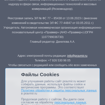
надзору в сфере связи, информационных технологий и массовых
коммуникаций (Роскомнадзор).
Реестровая запись ЭЛ № ФС 77 – 85438 от 13.06.2023 г. (внесение
изменений в свидетельство ЭЛ ФС 77-44847 от 03.05.2011 г.)
Учредитель: Автономная некоммерческая организация информационно-
познавательный центр «Правмир» (АНО «Правмир») (ОГРН
1107799036730)
Главный редактор: Данилова А.А.
Адрес электронной почты редакции:
info@pravmir.ru
Телефон: +7 926 530 96 05
Чтобы связаться с редакцией или сообщить обо всех замеченных
ошибках, воспользуйтесь
формой обратной связи
.
Файлы Cookies
Републикация материалов сайта в печатных изданиях (книгах, прессе)
Для улучшения работы сайт pravmir.ru может
возможна только с письменного разрешения редакции.
собирать данные, используя файлы cookie и
метрические программы. Это соответствует
Политике обработки и защиты персональных данных
в pravmir.ru
Продолжая работу с сайтом, Вы даете свое
согласие на обработку
персональных данных
.