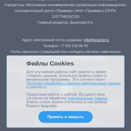
Учредитель: Автономная некоммерческая организация информационно-
познавательный центр «Правмир» (АНО «Правмир») (ОГРН
1107799036730)
Главный редактор: Данилова А.А.
Адрес электронной почты редакции:
info@pravmir.ru
Телефон: +7 926 530 96 05
Чтобы связаться с редакцией или сообщить обо всех замеченных
ошибках, воспользуйтесь
формой обратной связи
.
Файлы Cookies
Републикация материалов сайта в печатных изданиях (книгах, прессе)
Для улучшения работы сайт pravmir.ru может
возможна только с письменного разрешения редакции.
собирать данные, используя файлы cookie и
метрические программы. Это соответствует
Политике обработки и защиты персональных данных
в pravmir.ru
Продолжая работу с сайтом, Вы даете свое
согласие на обработку
персональных данных
.
Файлы cookie можно отключить в настройках
Мнение авторов статей портала может не совпадать с позицией
Вашего браузера.
редакции.
Принять и закрыть
Дизайн сайта -