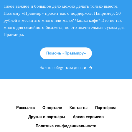
Такое важное и большое дело можно делать только вместе.
Поэтому «Правмир» просит вас о поддержке. Например, 50
рублей в месяц это много или мало? Чашка кофе? Это не так
много для семейного бюджета, но это значительная сумма для
Правмира.
Помочь «Правмиру»
На что пойдут мои деньги
Рассылка
О портале
Контакты
Партнёрам
Друзья и партнёры
Архив сервисов
Политика конфиденциальности