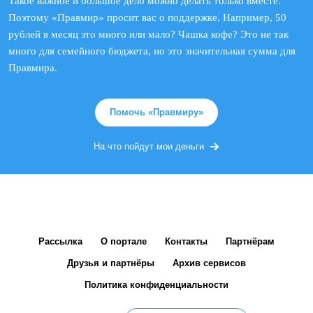
Такое важное и большое дело можно делать только вместе.
Поэтому «Правмир» просит вас о поддержке. Например, 50
рублей в месяц это много или мало? Чашка кофе? Это не так
много для семейного бюджета, но это значительная сумма для
Правмира.
Помочь «Правмиру»
На что пойдут мои деньги
Рассылка
О портале
Контакты
Партнёрам
Друзья и партнёры
Архив сервисов
Политика конфиденциальности