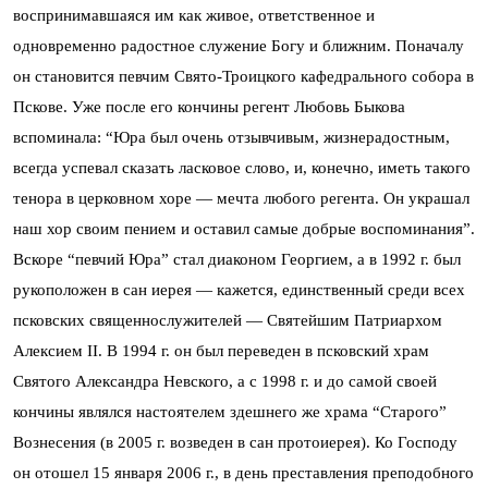
воспринимавшаяся им как живое, ответственное и
одновременно радостное служение Богу и ближним. Поначалу
он становится певчим Свято-Троицкого кафедрального собора в
Пскове. Уже после его кончины регент Любовь Быкова
вспоминала: “Юра был очень отзывчивым, жизнерадостным,
всегда успевал сказать ласковое слово, и, конечно, иметь такого
тенора в церковном хоре — мечта любого регента. Он украшал
наш хор своим пением и оставил самые добрые воспоминания”.
Вскоре “певчий Юра” стал диаконом Георгием, а в 1992 г. был
рукоположен в сан иерея — кажется, единственный среди всех
псковских священнослужителей — Святейшим Патриархом
Алексием II. В 1994 г. он был переведен в псковский храм
Святого Александра Невского, а с 1998 г. и до самой своей
кончины являлся настоятелем здешнего же храма “Старого”
Вознесения (в 2005 г. возведен в сан протоиерея). Ко Господу
он отошел 15 января 2006 г., в день преставления преподобного