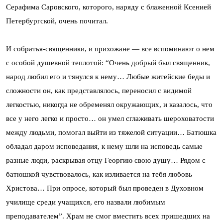
Серафима Саровского, которого, наряду с блаженной Ксенией
Петербургской, очень почитал.
И собратья-священники, и прихожане — все вспоминают о нем
с особой душевной теплотой: “Очень добрый был священник,
народ любил его и тянулся к нему… Любые житейские беды и
сложности он, как представлялось, переносил с видимой
легкостью, никогда не обременял окружающих, и казалось, что
все у него легко и просто… он умел сглаживать шероховатости
между людьми, помогал выйти из тяжелой ситуации… Батюшка
обладал даром исповедания, к нему шли на исповедь самые
разные люди, раскрывая отцу Георгию свою душу… Рядом с
батюшкой чувствовалось, как изливается на тебя любовь
Христова… При опросе, который был проведен в Духовном
училище среди учащихся, его назвали любимым
преподавателем”. Храм не смог вместить всех пришедших на