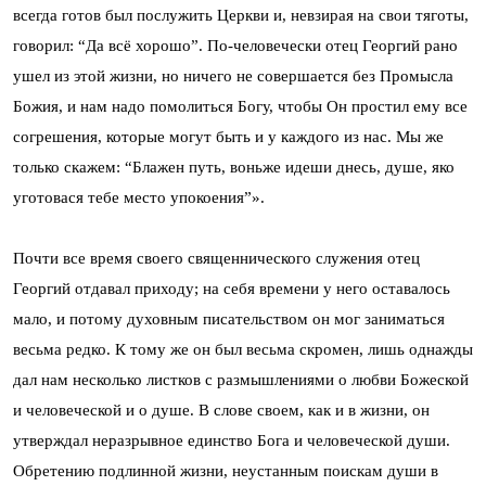
всегда готов был послужить Церкви и, невзирая на свои тяготы,
говорил: “Да всё хорошо”. По-человечески отец Георгий рано
ушел из этой жизни, но ничего не совершается без Промысла
Божия, и нам надо помолиться Богу, чтобы Он простил ему все
согрешения, которые могут быть и у каждого из нас. Мы же
только скажем: “Блажен путь, воньже идеши днесь, душе, яко
уготовася тебе место упокоения”».
Почти все время своего священнического служения отец
Георгий отдавал приходу; на себя времени у него оставалось
мало, и потому духовным писательством он мог заниматься
весьма редко. К тому же он был весьма скромен, лишь однажды
дал нам несколько листков с размышлениями о любви Божеской
и человеческой и о душе. В слове своем, как и в жизни, он
утверждал неразрывное единство Бога и человеческой души.
Обретению подлинной жизни, неустанным поискам души в