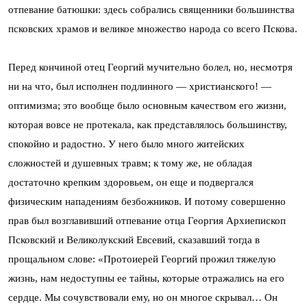
отпевание батюшки: здесь собрались священники большинства
псковских храмов и великое множество народа со всего Пскова.
Перед кончиной отец Георгий мучительно болел, но, несмотря
ни на что, был исполнен подлинного — христианского! —
оптимизма; это вообще было основным качеством его жизни,
которая вовсе не протекала, как представлялось большинству,
спокойно и радостно. У него было много житейских
сложностей и душевных травм; к тому же, не обладая
достаточно крепким здоровьем, он еще и подвергался
физическим нападениям безбожников. И потому совершенно
прав был возглавивший отпевание отца Георгия Архиепископ
Псковский и Великолукский Евсевий, сказавший тогда в
прощальном слове: «Протоиерей Георгий прожил тяжелую
жизнь, нам недоступны ее тайны, которые отражались на его
сердце. Мы сочувствовали ему, но он многое скрывал… Он