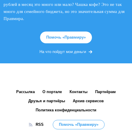
рублей в месяц это много или мало? Чашка кофе? Это не так
много для семейного бюджета, но это значительная сумма для
Правмира.
Помочь «Правмиру»
На что пойдут мои деньги
Рассылка
О портале
Контакты
Партнёрам
Друзья и партнёры
Архив сервисов
Политика конфиденциальности
RSS
Помочь «Правмиру»