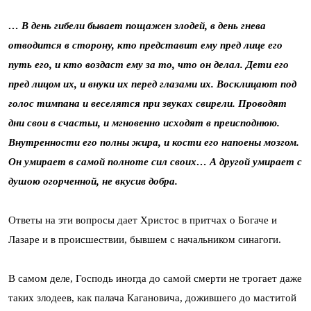
… В день гибели бывает пощажен злодей, в день гнева
отводится в сторону, кто представит ему пред лице его
путь его, и кто воздаст ему за то, что он делал. Дети его
пред лицом их, и внуки их перед глазами их. Восклицают под
голос тимпана и весе­лятся при звуках свирели. Проводят
дни свои в счастьи, и мгновенно исходят в пре­исподнюю.
Внутренности его полны жира, и кости его напоены мозгом.
Он умирает в самой полноте сил своих… А другой умирает с
душою огорченной, не вкусив добра.
Ответы на эти вопросы дает Христос в притчах о Богаче и
Лазаре и в происшествии, бывшем с начальником синагоги.
В самом деле, Господь иногда до самой смерти не трогает даже
таких злодеев, как палача Кагановича, дожившего до маститой