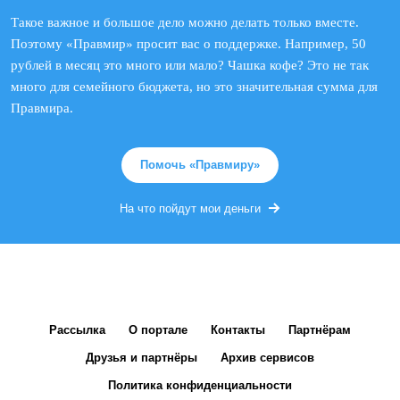
Такое важное и большое дело можно делать только вместе.
Поэтому «Правмир» просит вас о поддержке. Например, 50
рублей в месяц это много или мало? Чашка кофе? Это не так
много для семейного бюджета, но это значительная сумма для
Правмира.
Помочь «Правмиру»
На что пойдут мои деньги
Рассылка
О портале
Контакты
Партнёрам
Друзья и партнёры
Архив сервисов
Политика конфиденциальности