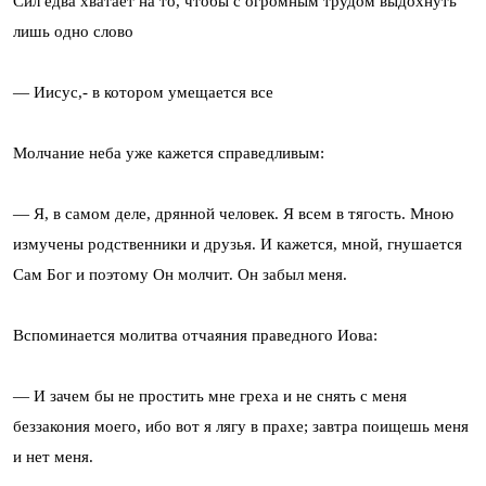
Сил едва хватает на то, чтобы с огромным трудом выдохнуть
лишь одно слово
— Иисус,- в котором умещается все
Молчание неба уже кажется справедливым:
— Я, в самом деле, дрянной человек. Я всем в тягость. Мною
измучены родственники и друзья. И кажется, мной, гнушается
Сам Бог и поэтому Он молчит. Он забыл меня.
Вспоминается молитва отчаяния праведного Иова:
— И зачем бы не простить мне греха и не снять с меня
беззакония моего, ибо вот я лягу в прахе; завтра поищешь меня
и нет меня.