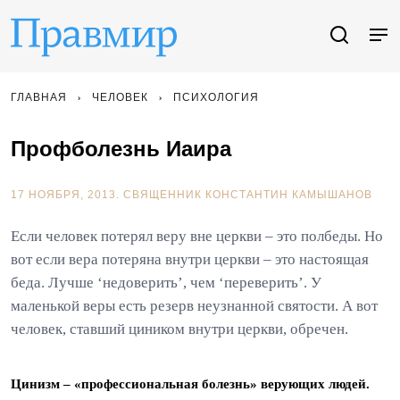
ГЛАВНАЯ
ЧЕЛОВЕК
ПСИХОЛОГИЯ
Профболезнь Иаира
17 НОЯБРЯ, 2013.
СВЯЩЕННИК КОНСТАНТИН КАМЫШАНОВ
Если человек потерял веру вне церкви – это полбеды. Но
вот если вера потеряна внутри церкви – это настоящая
беда. Лучше ‘недоверить’, чем ‘переверить’. У
маленькой веры есть резерв неузнанной святости. А вот
человек, ставший циником внутри церкви, обречен.
Цинизм – «профессиональная болезнь» верующих людей.