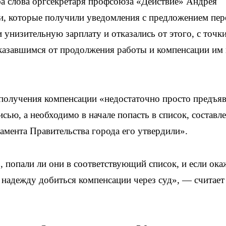
а слова оргсекретаря профсоюза «Действие» Андрея
ки, которые получили уведомления с предложением пер
унизительную зарплату и отказались от этого, с точк
казавшимся от продолжения работы и компенсации им 
 получения компенсации «недостаточно просто предъя
сью, а необходимо в начале попасть в список, составл
тамента Правительства города его утвердили».
 попали ли они в соответствующий список, и если ока
надежду добиться компенсации через суд», — считает