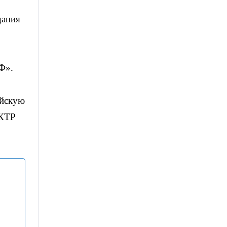
щания
Ф».
ийскую
 КТР