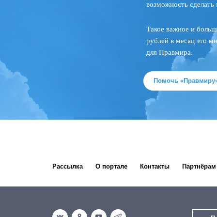
возможность сделать 
Такое важное и больш
рублей в месяц это м
для Правмира.
Помочь «Правмиру
Рассылка
О портале
Контакты
Партнёрам