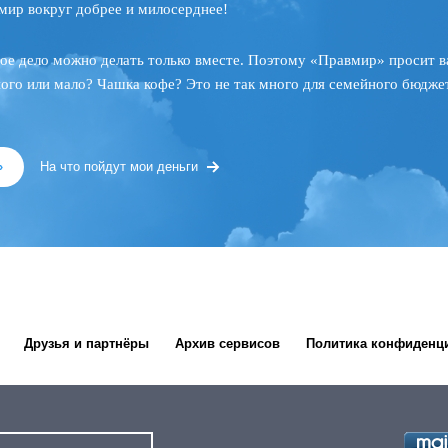
мир вокруг добрее и милосерднее!
ое дело можно делать только вместе. Поэтому «Правмир» просит в
ного или мало? Чашка кофе? Это не так много для семейного бюджет
»
На что пойдут мои деньги
Друзья и партнёры
Архив сервисов
Политика конфиденц