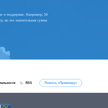
ас о поддержке. Например, 50
а, но это значительная сумма
иальности
RSS
Помочь «Правмиру»