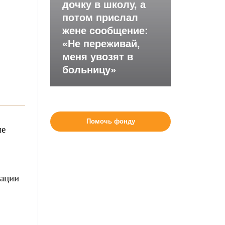
дочку в школу, а
потом прислал
жене сообщение:
«Не переживай,
меня увозят в
больницу»
Помочь фонду
ые
дации