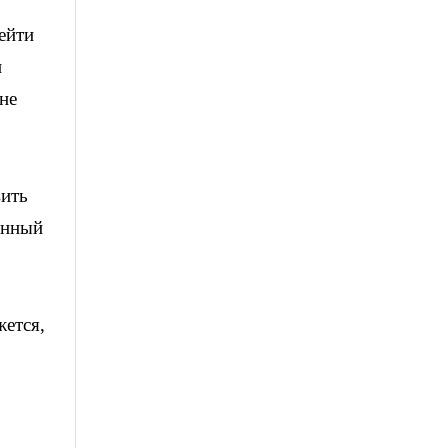
ейти
и
не
вить
енный
жется,