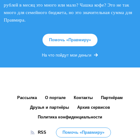
рублей в месяц это много или мало? Чашка кофе? Это не так
много для семейного бюджета, но это значительная сумма для
Правмира.
Помочь «Правмиру»
На что пойдут мои деньги
Рассылка
О портале
Контакты
Партнёрам
Друзья и партнёры
Архив сервисов
Политика конфиденциальности
RSS
Помочь «Правмиру»