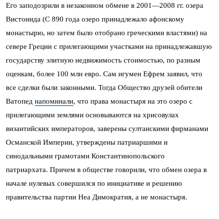
Его заподозрили в незаконном обмене в 2001—2008 гг. озера
Вистонида (С 890 года озеро принадлежало афонскому
монастырю, но затем было отобрано греческими властями) на
севере Греции с прилегающими участками на принадлежавшую
государству элитную недвижимость стоимостью, по разным
оценкам, более 100 млн евро. Сам игумен Ефрем заявил, что
все сделки были законными. Тогда Общество друзей обители
Ватопед
напоминали
, что права монастыря на это озеро с
прилегающими землями основываются на хрисовулах
византийских императоров, заверены султанскими фирманами
Османской Империи, утверждены патриаршими и
синодальными грамотами Константинопольского
патриархата. Причем в обществе говорили, что обмен озера в
начале нулевых совершился по инициативе и решению
правительства партии Неа Димократия, а не монастыря.