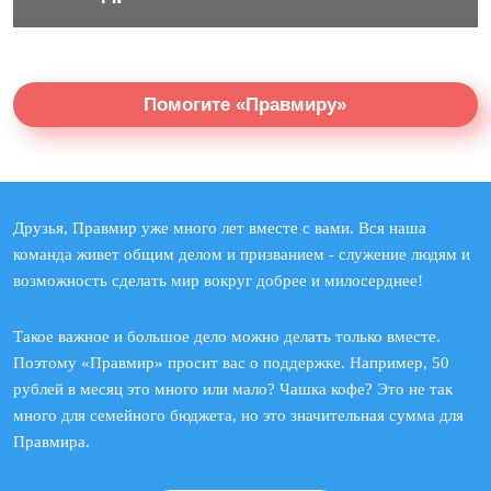
Помогите «Правмиру»
Друзья, Правмир уже много лет вместе с вами. Вся наша
команда живет общим делом и призванием - служение людям и
возможность сделать мир вокруг добрее и милосерднее!
Такое важное и большое дело можно делать только вместе.
Поэтому «Правмир» просит вас о поддержке. Например, 50
рублей в месяц это много или мало? Чашка кофе? Это не так
много для семейного бюджета, но это значительная сумма для
Правмира.