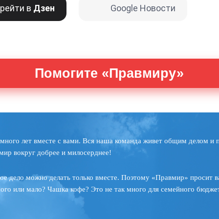
рейти в
Дзен
Google Новости
Помогите «Правмиру»
много лет вместе с вами. Вся наша команда живет общим делом и 
мир вокруг добрее и милосерднее!
ое дело можно делать только вместе. Поэтому «Правмир» просит в
ного или мало? Чашка кофе? Это не так много для семейного бюджет