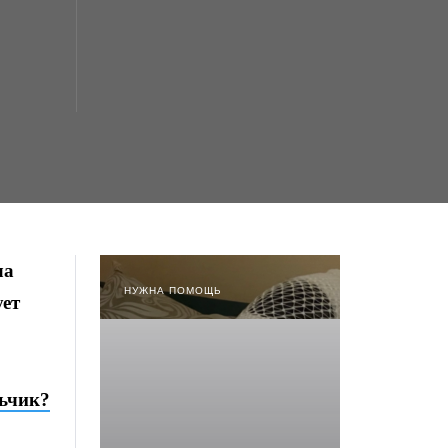
ла
НУЖНА ПОМОЩЬ
ует
ьчик?