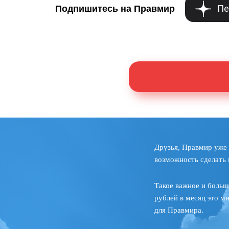
Пе
Подпишитесь на Правмир
Друзья, Правмир уже 
возможность сделать 
Такое важное и больш
рублей в месяц это м
для Правмира.