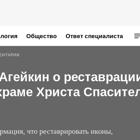
логия
Общество
Ответ специалиста
МЕНТАРИИ
 Агейкин о реставраци
храме Христа Спасите
мация, что реставрировать иконы,