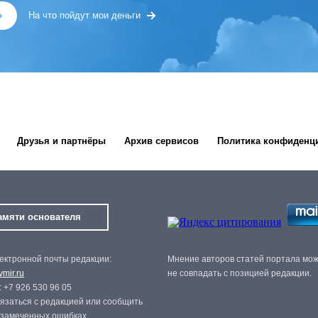
»
На что пойдут мои деньги
Друзья и партнёры
Архив сервисов
Политика конфиденц
амяти основателя
ектронной почты редакции:
Мнение авторов статей портала мо
mir.ru
не совпадать с позицией редакции.
 +7 926 530 96 05
язаться с редакцией или сообщить
 замеченных ошибках,