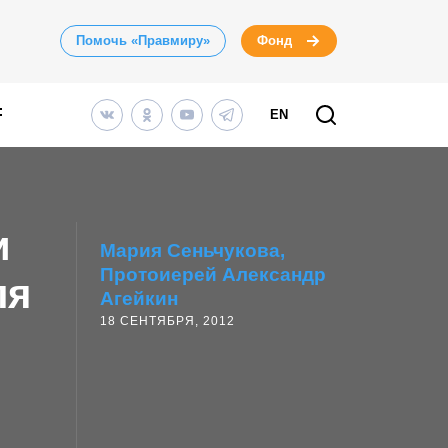
Помочь «Правмиру»
Фонд
EN
и
Мария Сеньчукова
Протоиерей Александр
ля
Агейкин
18 СЕНТЯБРЯ, 2012