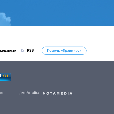
иальности
RSS
Помочь «Правмиру»
жет
Дизайн сайта -