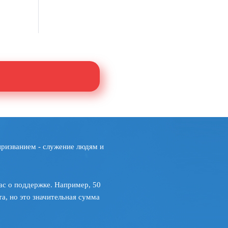
призванием - служение людям и
ас о поддержке. Например, 50
а, но это значительная сумма