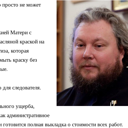
о просто не может
ией Матери с
асляной краской на
иза, которая
мыть краску без
вые.
 для следователя.
льного ущерба,
как административное
и готовится полная выкладка о стоимости всех работ.