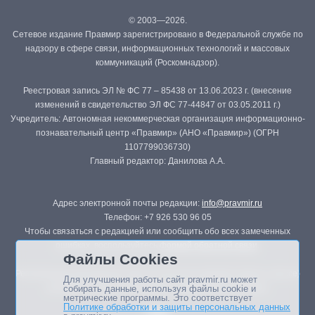
© 2003—2026.
Сетевое издание Правмир зарегистрировано в Федеральной службе по
надзору в сфере связи, информационных технологий и массовых
коммуникаций (Роскомнадзор).
Реестровая запись ЭЛ № ФС 77 – 85438 от 13.06.2023 г. (внесение
изменений в свидетельство ЭЛ ФС 77-44847 от 03.05.2011 г.)
Учредитель: Автономная некоммерческая организация информационно-
познавательный центр «Правмир» (АНО «Правмир») (ОГРН
1107799036730)
Главный редактор: Данилова А.А.
Адрес электронной почты редакции:
info@pravmir.ru
Телефон: +7 926 530 96 05
Чтобы связаться с редакцией или сообщить обо всех замеченных
ошибках, воспользуйтесь
формой обратной связи
.
Файлы Cookies
Републикация материалов сайта в печатных изданиях (книгах, прессе)
Для улучшения работы сайт pravmir.ru может
возможна только с письменного разрешения редакции.
собирать данные, используя файлы cookie и
метрические программы. Это соответствует
Политике обработки и защиты персональных данных