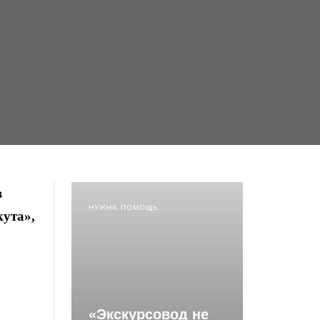
в
НУЖНА ПОМОЩЬ
кута»,
«Экскурсовод не