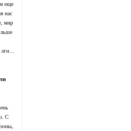
ам еще
я нас
е, мир
ольше
е лги…
 ли
чень
о. С
ороны,