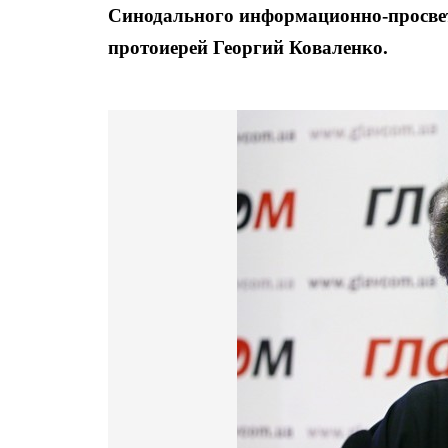
Синодального информационно-просве
протоиерей Георгий Коваленко.