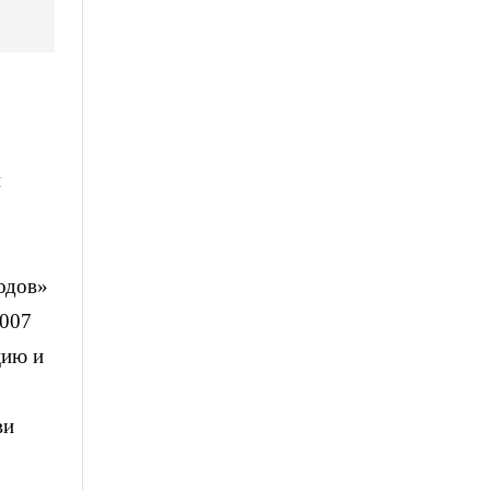
й
одов»
2007
цию и
ви