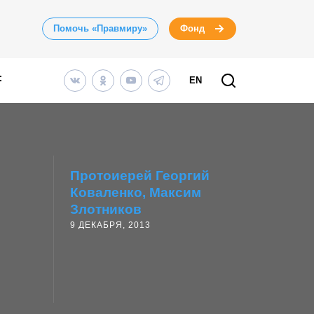
Помочь «Правмиру»
Фонд
EN
Протоиерей Георгий
Коваленко
Максим
Злотников
9 ДЕКАБРЯ, 2013