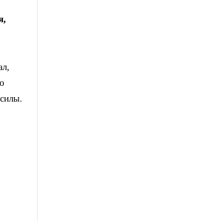
я,
ал,
то
 силы.