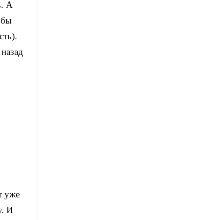
ь. А
обы
сть).
 назад
т уже
у. И