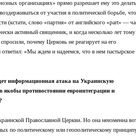
гиозных организациях» прямо разрешает ему это делат
оздерживаться от участия в политической борьбе, чт
сти (кстати, слово «партия» от английского «part» — ча
чески активный священник, и когда несколько лет тому
просили, почему Церковь не реагирует на его
ответил: «Мы ждем и надеемся, что в нем пастырское
дет информационная атака на Украинскую
в якобы противостоянии евроинтеграции и
?
краинской Православной Церкви. Но она неизменна во
рных по политическому или геополитическому принцип