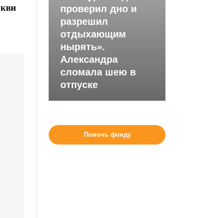
ркви
проверил дно и
разрешил
отдыхающим
нырять».
Александра
сломала шею в
отпуске
Помочь фонду