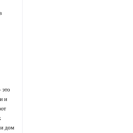
в
 это
и и
ают
к
 и дом