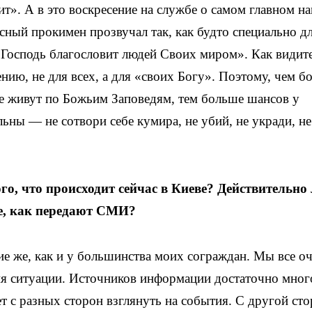
оит». А в это воскресение на службе о самом главном н
сный прокимен прозвучал так, как будто специально дл
 Господь благословит людей Своих миром». Как видит
нию, не для всех, а для «своих Богу». Поэтому, чем б
ые живут по Божьим Заповедям, тем больше шансов у
льны — не сотвори себе кумира, не убий, не укради, н
, что происходит сейчас в Киеве? Действительно
ие, как передают СМИ?
е же, как и у большинства моих сограждан. Мы все о
я ситуации. Источников информации достаточно мног
ет с разных сторон взглянуть на события. С другой ст