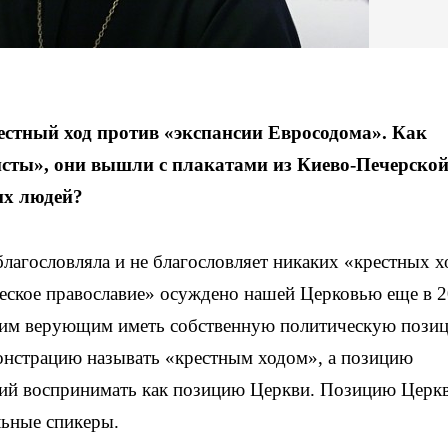
естный ход против «экспансии Евросодома». Как
сты», они вышли с плакатами из Киево-Печерско
их людей?
лагословляла и не благословляет никаких «крестных х
еское православие» осуждено нашей Церковью еще в 
воим верующим иметь собственную политическую пози
монстрацию называть «крестным ходом», а позицию
ций воспринимать как позицию Церкви. Позицию Церк
ьные спикеры.