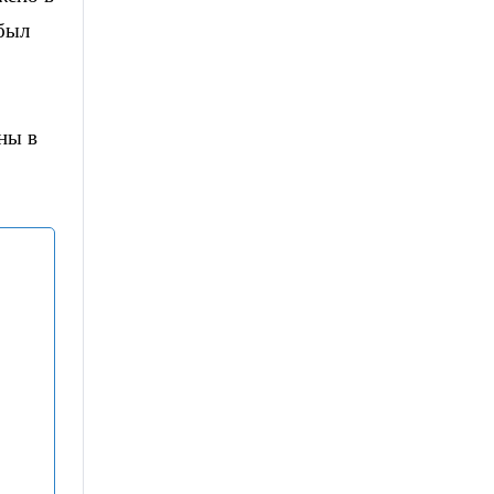
 был
ны в