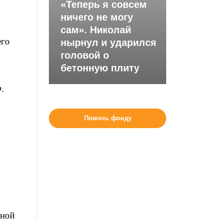
«Теперь я совсем
ничего не могу
сам». Николай
его
нырнул и ударился
головой о
бетонную плиту
.
Помочь фонду
йной