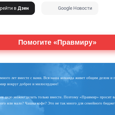
рейти в
Дзен
Google Новости
Помогите «Правмиру»
много лет вместе с вами. Вся наша команда живет общим делом и 
мир вокруг добрее и милосерднее!
ое дело можно делать только вместе. Поэтому «Правмир» просит в
ного или мало? Чашка кофе? Это не так много для семейного бюджет