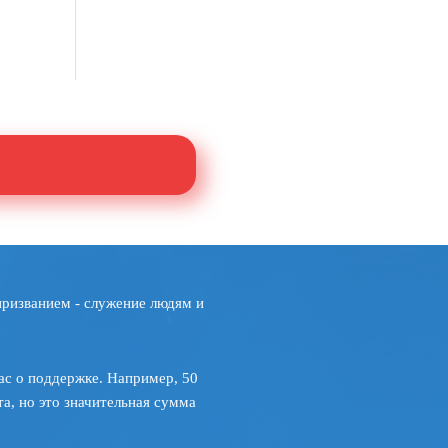
призванием - служение людям и
ас о поддержке. Например, 50
а, но это значительная сумма