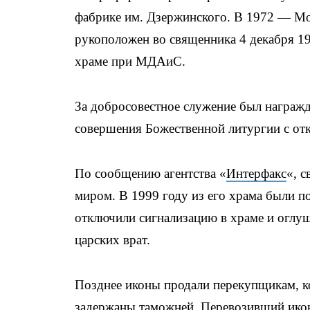
фабрике им. Дзержинского. В 1972 — Мо
рукоположен во священника 4 декабря 1
храме при МДАиС.
За добросовестное служение был награж
совершения Божественной литургии с от
По сообщению агентства «
Интерфакс
«, 
миром. В 1999 году из его храма были 
отключили сигнализацию в храме и оглуш
царских врат.
Позднее иконы продали перекупщикам, к
задержаны таможней. Перевозивший икон