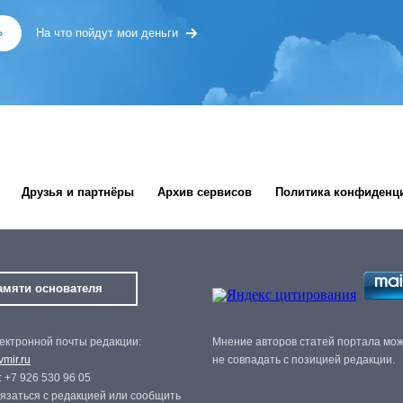
»
На что пойдут мои деньги
Друзья и партнёры
Архив сервисов
Политика конфиденц
амяти основателя
ектронной почты редакции:
Мнение авторов статей портала мо
mir.ru
не совпадать с позицией редакции.
 +7 926 530 96 05
язаться с редакцией или сообщить