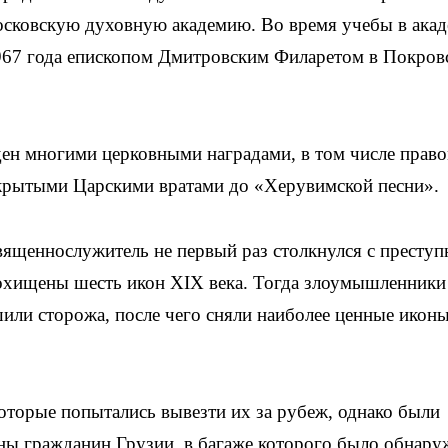
сковскую духовную академию. Во время учебы в ака
967 года епископом Дмитровским Филаретом в Покров
ден многими церковными наградами, в том числе прав
крытыми Царскими вратами до «Херувимской песни».
священнослужитель не первый раз столкнулся с престу
похищены шесть икон XIX века. Тогда злоумышленники
или сторожа, после чего сняли наиболее ценные иконы
оторые попытались вывезти их за рубеж, однако были
ы гражданин Грузии, в багаже которого было обнару