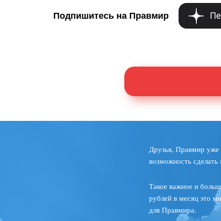
Пе
Подпишитесь на Правмир
Друзья, Правмир уже 
возможность сделать 
Такое важное и больш
рублей в месяц это м
для Правмира.