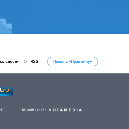
иальности
RSS
Помочь «Правмиру»
жет
Дизайн сайта -