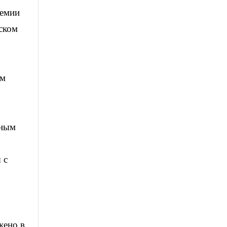
демии
ском
ом
пным
 с
жено в