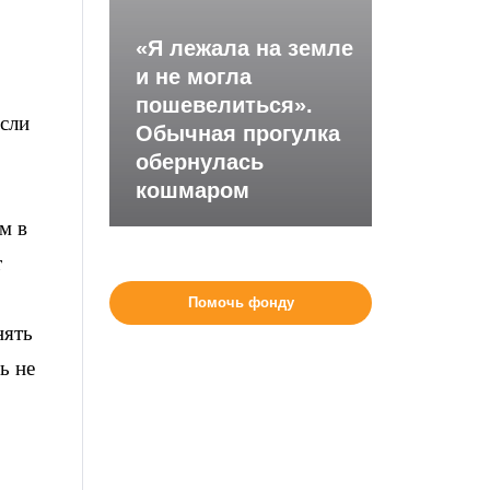
«Я лежала на земле
и не могла
пошевелиться».
Если
Обычная прогулка
обернулась
кошмаром
м в
т
Помочь фонду
нять
ь не