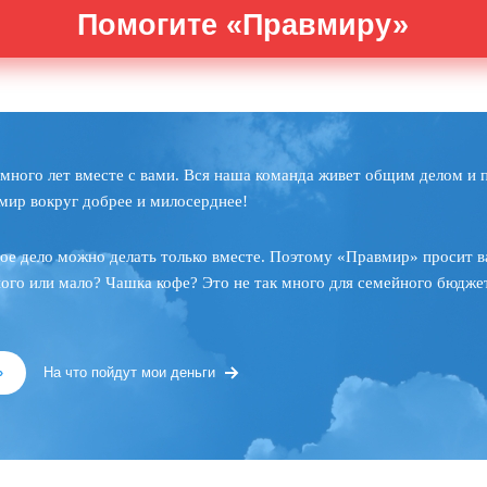
Помогите «Правмиру»
много лет вместе с вами. Вся наша команда живет общим делом и 
мир вокруг добрее и милосерднее!
ое дело можно делать только вместе. Поэтому «Правмир» просит в
ного или мало? Чашка кофе? Это не так много для семейного бюджет
»
На что пойдут мои деньги