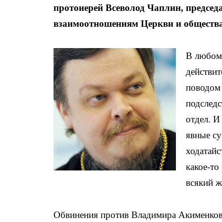
протоиерей Всеволод Чаплин, председ
взаимоотношениям Церкви и общества
В любом 
действит
поводом 
подследс
отдел. И
явные су
ходатайс
какое-то
всякий ж
Обвинения против Владимира Акименкова