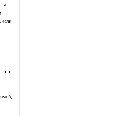
алы
м
, если
ла по
телей,