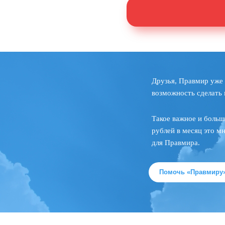
Друзья, Правмир уже 
возможность сделать 
Такое важное и больш
рублей в месяц это м
для Правмира.
Помочь «Правмиру