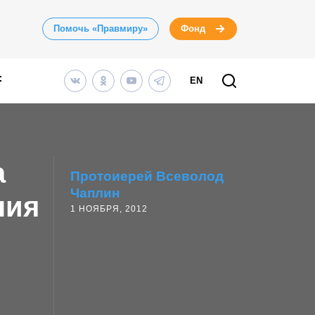
Помочь «Правмиру»
Фонд
EN
а
Протоиерей Всеволод
Чаплин
ния
1 НОЯБРЯ, 2012