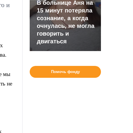
В больнице Аня на
го и
15 минут потеряла
сознание, а когда
очнулась, не могла
говорить и
двигаться
ых
ва.
Помочь фонду
е мы
ть не
к