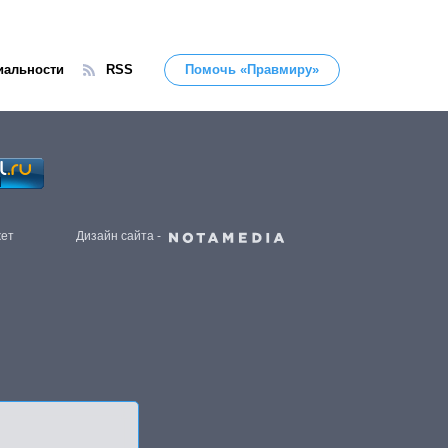
иальности
RSS
Помочь «Правмиру»
жет
Дизайн сайта -