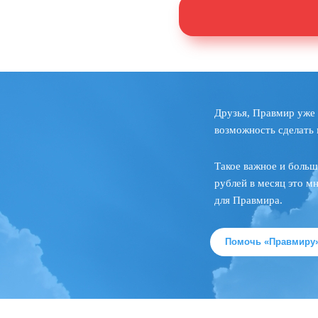
Друзья, Правмир уже 
возможность сделать 
Такое важное и больш
рублей в месяц это м
для Правмира.
Помочь «Правмиру