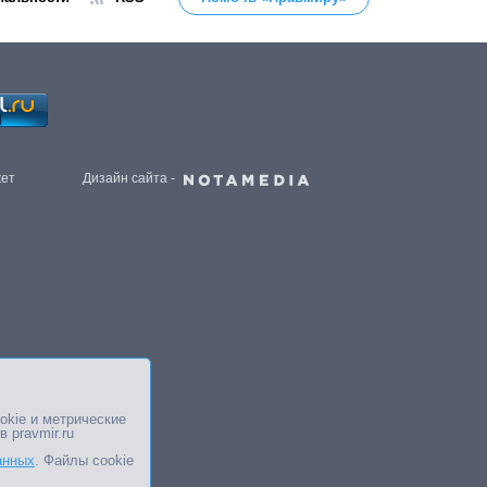
жет
Дизайн сайта -
okie и метрические
в pravmir.ru
анных
. Файлы cookie