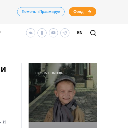
Помочь «Правмиру»
Фонд
EN
ии
НУЖНА ПОМОЩЬ
ь и