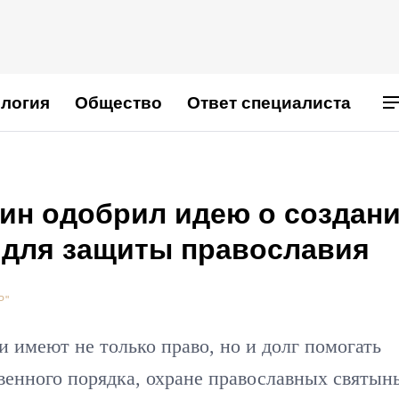
логия
Общество
Ответ специалиста
лин одобрил идею о создан
 для защиты православия
Р"
 имеют не только право, но и долг помогать
венного порядка, охране православных святын