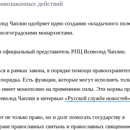
тивозаконных действий
лод Чаплин одобряет идею создания «владычного пол
волгоградскими монархистами.
ил официальный представитель РПЦ Всеволод Чаплин.
ться в рамках закона, в порядке помощи правоохранит
порядка. Есть функции, которые могут исполнять тол
о имеет монополию на применение силы. Эти нормы пр
севолод Чаплин в интервью
«Русской службе новостей
 не только право, но и долг помогать государству в
ране православных святынь и православных священник