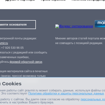
амяти основателя
ектронной почты редакции:
Мнение авторов статей портала мо
mir.ru
не совпадать с позицией редакции.
 +7 926 530 96 05
язаться с редакцией или сообщить
 замеченных ошибках,
зуйтесь
формой обратной связи
.
ация материалов сайта в печатных
 (книгах, прессе) возможна только
нного разрешения редакции.
 Cookies
ния работы сайт pravmir.ru может собирать данные, используя файлы co
 Это соответствует
Политике обработки и защиты персональных данных
работу с сайтом, Вы даете свое согласие на обработку
персональных д
ючить в настройках Вашего браузера.