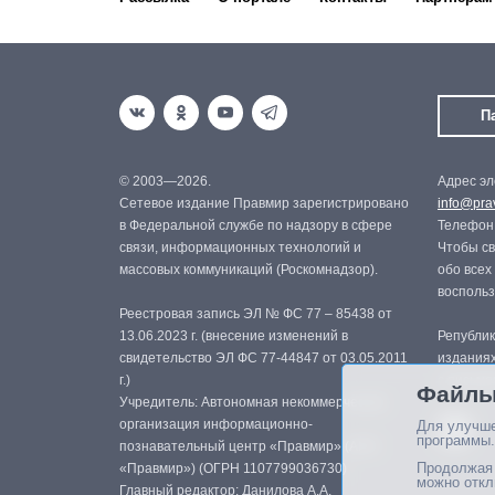
П
© 2003—2026.
Адрес эл
Сетевое издание Правмир зарегистрировано
info@prav
в Федеральной службе по надзору в сфере
Телефон:
связи, информационных технологий и
Чтобы св
массовых коммуникаций (Роскомнадзор).
обо всех
восполь
Реестровая запись ЭЛ № ФС 77 – 85438 от
13.06.2023 г. (внесение изменений в
Републик
свидетельство ЭЛ ФС 77-44847 от 03.05.2011
изданиях
г.)
с письме
Файлы
Учредитель: Автономная некоммерческая
организация информационно-
Для улучше
программы.
познавательный центр «Правмир» (АНО
Продолжая 
«Правмир») (ОГРН 1107799036730)
можно откл
Главный редактор: Данилова А.А.