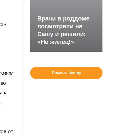
Врачи в роддоме
ка»
посмотрели на
Сашу и решили:
«Не жилец!»
ельным
Помочь фонду
ько
ава
»
.
ов от