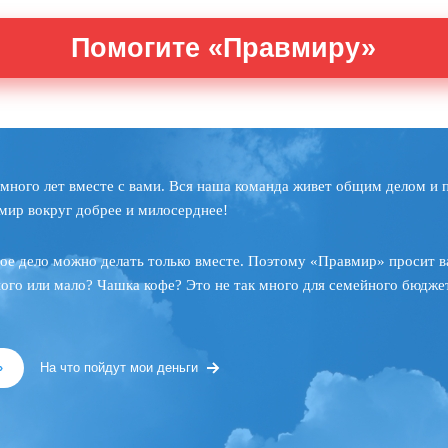
Помогите «Правмиру»
много лет вместе с вами. Вся наша команда живет общим делом и 
мир вокруг добрее и милосерднее!
ое дело можно делать только вместе. Поэтому «Правмир» просит в
ного или мало? Чашка кофе? Это не так много для семейного бюджет
»
На что пойдут мои деньги