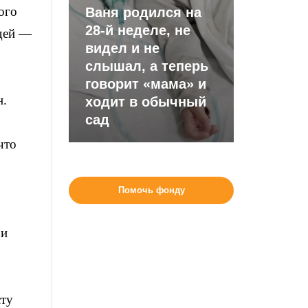
ого
Ваня родился на
28-й неделе, не
юдей —
видел и не
слышал, а теперь
говорит «мама» и
н.
ходит в обычный
сад
что
Помочь фонду
ри
сту