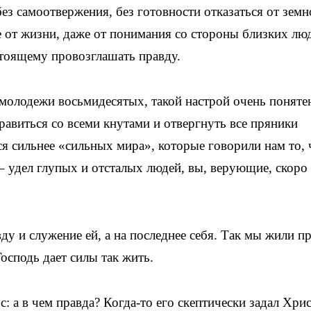
без самоотвержения, без готовности отказаться от земн
е от жизни, даже от понимания со стороны близких л
тоящему провозглашать правду.
молодежи восьмидесятых, такой настрой очень поняте
равиться со всеми кнутами и отвергнуть все пряники
ся сильнее «сильных мира», которые говорили нам то, 
– удел глупых и отсталых людей, вы, верующие, скоро
вду и служение ей, а на последнее себя. Так мы жили п
Господь дает силы так жить.
: а в чем правда? Когда-то его скептически задал Хри