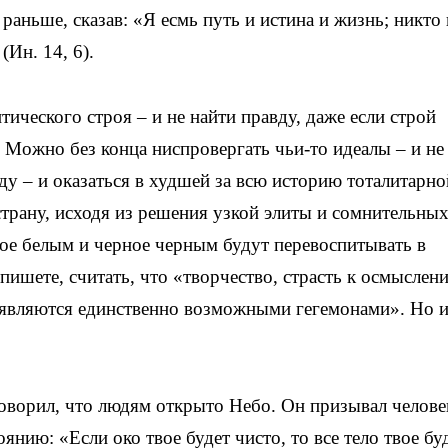
раньше, сказав: «Я есмь путь и истина и жизнь; никто 
(Ин. 14, 6).
ческого строя – и не найти правду, даже если строй
 Можно без конца ниспровергать чьи-то идеалы – и не
ду – и оказаться в худшей за всю историю тоталитарно
страну, исходя из решения узкой элиты и сомнительны
лое белым и черное черным будут перевоспитывать в
ишете, считать, что «творчество, страсть к осмыслен
 являются единственно возможными гегемонами». Но и
говорил, что людям открыто Небо. Он призывал челове
янию: «Если око твое будет чисто, то все тело твое бу