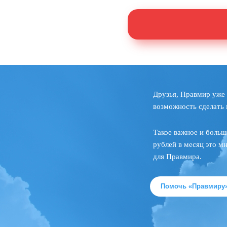
Друзья, Правмир уже 
возможность сделать 
Такое важное и больш
рублей в месяц это м
для Правмира.
Помочь «Правмиру