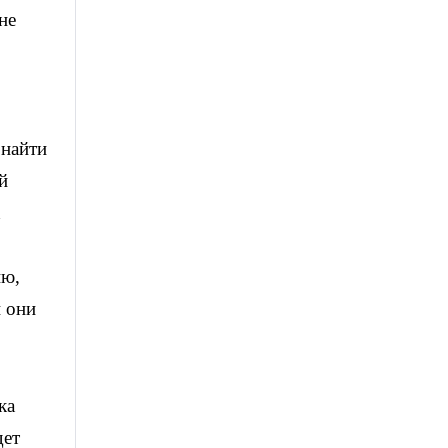
не
 найти
й
х
ию,
 они
ка
дет