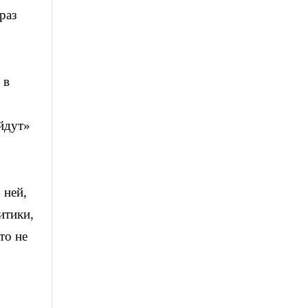
раз
 в
ейдут»
 ней,
итики,
то не