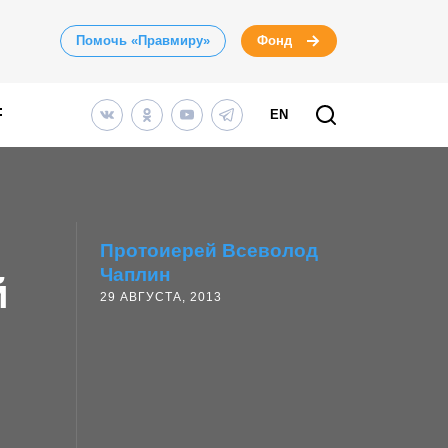
Помочь «Правмиру»
Фонд
EN
Протоиерей Всеволод
Чаплин
й
29 АВГУСТА, 2013