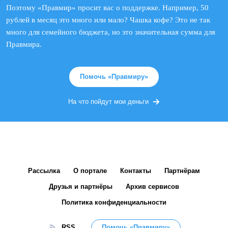
Поэтому «Правмир» просит вас о поддержке. Например, 50
рублей в месяц это много или мало? Чашка кофе? Это не так
много для семейного бюджета, но это значительная сумма для
Правмира.
Помочь «Правмиру»
На что пойдут мои деньги
Рассылка
О портале
Контакты
Партнёрам
Друзья и партнёры
Архив сервисов
Политика конфиденциальности
RSS
Помочь «Правмиру»