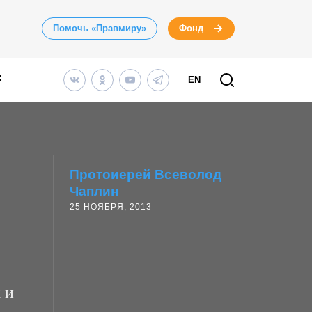
Помочь «Правмиру»
Фонд
EN
Протоиерей Всеволод
Чаплин
25 НОЯБРЯ, 2013
 и