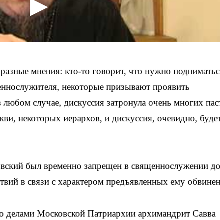
азные мнения: кто-то говорит, что нужно подниматьс
еннослужителя, некоторые призывают проявить
 любом случае, дискуссия затронула очень многих па
ви, некоторых иерархов, и дискуссия, очевидно, буде
зовский был временно запрещен в священнослужении д
твий в связи с характером предъявленных ему обвинен
его делами Московской Патриархии архимандрит Савва