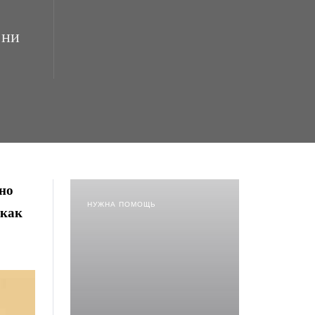
 ни
ьно
НУЖНА ПОМОЩЬ
 как