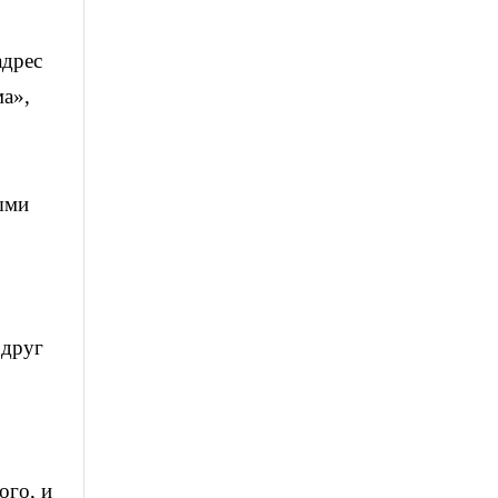
адрес
ма»,
ыми
 друг
ого, и