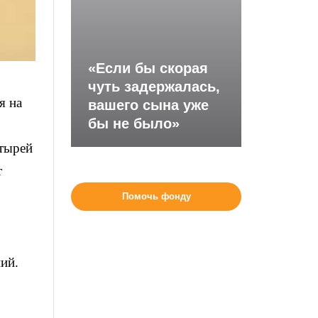
«Если бы скорая
чуть задержалась,
я на
вашего сына уже
бы не было»
стырей
т
Помочь фонду
о
ий.