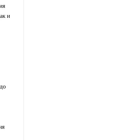
ия
ак и
адо
ня