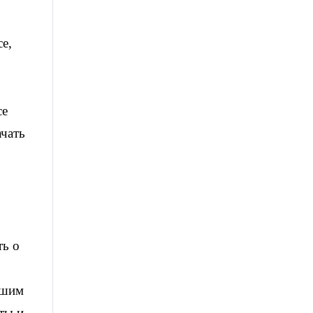
се,
се
ачать
ть о
йшим
ты и