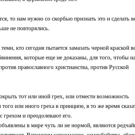
ся, то нам нужно со скорбью признать это и сделать в
ьше не повторялись.
теми, кто сегодня пытается замазать черной краской в
винения, которые еще не доказаны, для того, чтобы н
ротив православного христианства, против Русской
крыть тот или иной грех, или отмести возможность
ого или иного греха в принципе, в то же время сказа
с грехом и преодолевают его.
 объявлены в мире чуть ли не нормой, являются редча
сутствуют. Вспомним наркоманию, самоубийства, абор