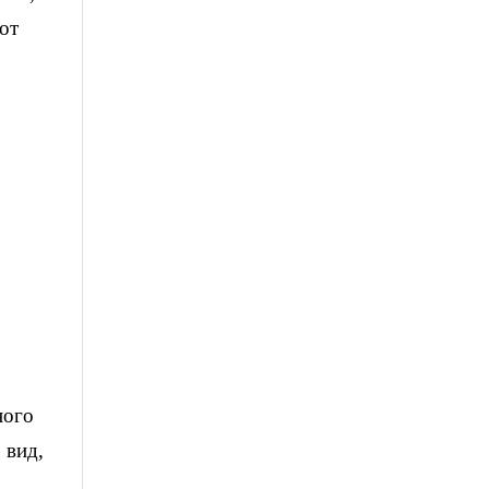
от
ного
 вид,