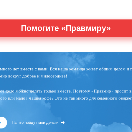
Помогите «Правмиру»
много лет вместе с вами. Вся наша команда живет общим делом и 
мир вокруг добрее и милосерднее!
ое дело можно делать только вместе. Поэтому «Правмир» просит в
ного или мало? Чашка кофе? Это не так много для семейного бюджет
»
На что пойдут мои деньги