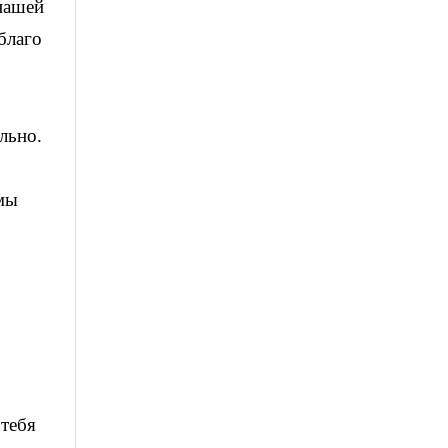
 нашей
благо
льно.
 мы
 тебя