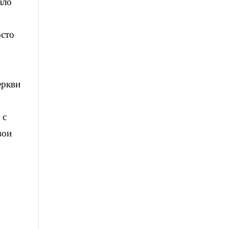
ало
осто
еркви
 с
вои