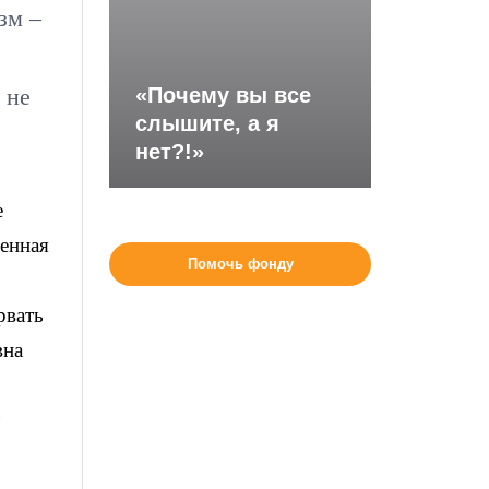
зм –
 не
«Почему вы все
слышите, а я
нет?!»
е
ленная
Помочь фонду
рвать
вна