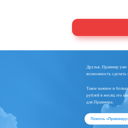
Друзья, Правмир уже 
возможность сделать 
Такое важное и больш
рублей в месяц это м
для Правмира.
Помочь «Правмиру