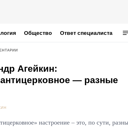
логия
Общество
Ответ специалиста
МЕНТАРИИ
ндр Агейкин:
 антицерковное — разные
КИН
ицерковное» настроение – это, по сути, разн