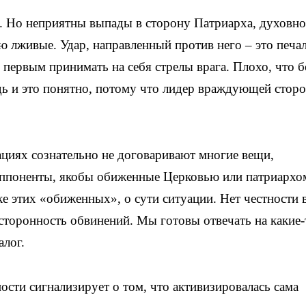
и. Но неприятны выпады в сторону Патриарха, духовн
ю лживые. Удар, направленный против него – это печа
ы первым принимать на себя стрелы врага. Плохо, что 
едь и это понятно, потому что лидер враждующей стор
иях сознательно не договаривают многие вещи,
оппоненты, якобы обиженные Церковью или патриархо
е этих «обиженных», о сути ситуации. Нет честности 
носторонность обвинений. Мы готовы отвечать на какие-
алог.
ости сигнализирует о том, что активизировалась сама