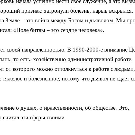
рковь начала успешно нести свое служение, а это вызв
хороший признак: затронули болезнь, нарыв вскрылся.
на Земле – это война между Богом и дьяволом. Мы пр
исал: «Поле битвы – это сердце человека».
лет своей направленностью. В 1990-2000-е внимание Ц
ынь, то есть, хозяйственно-административной работе.
т от которого можно оттолкнуться к работе с людьми,
 тяжелое и болезненное, потому что дьявол не сдает с
чение о душах, о нравственности, об обществе. Это,
о считал эти сферы своими.