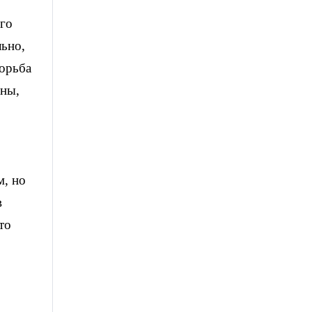
ого
льно,
борьба
оны,
м, но
в
то