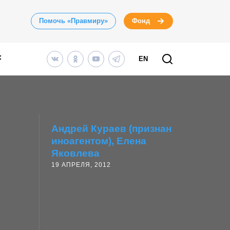
Помочь «Правмиру»
Фонд
EN
Андрей Кураев (признан
иноагентом)
Елена
Яковлева
19 АПРЕЛЯ, 2012