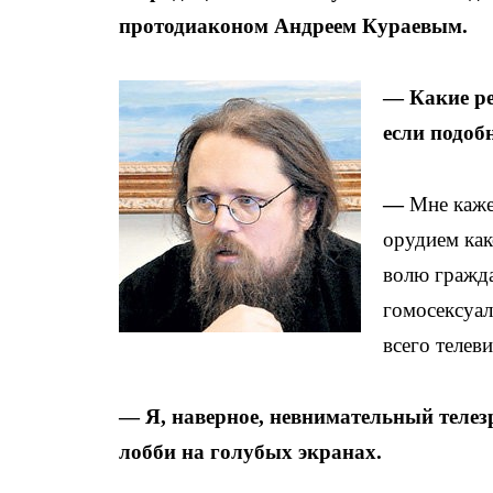
протодиаконом Андреем Кураевым.
— Какие ре
если подоб
—
Мне кажет
орудием как
волю гражда
гомосексуал
всего телев
— Я, наверное, невнимательный телезр
лобби на голубых экранах.