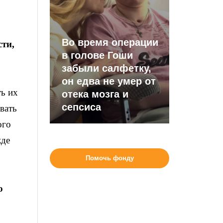
Во время операции
сти,
в голове Гоши
забыли салфетку,
он едва не умер от
ть их
отека мозга и
сепсиса
вать
ого
жде
Помочь фонду
о