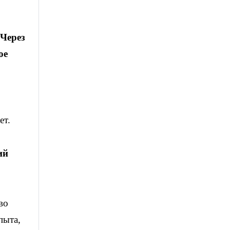
 Через
ое
ет.
ий
во
пыта,