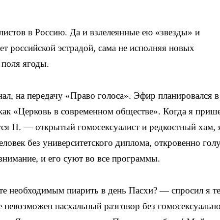
листов в Россию. Да и взлелеянные ею «звезды» и
ет российской эстрадой, сама не исполняя новых
 поля ягоды.
нал, на передачу «Право голоса». Эфир планировался в
 как «Церковь в современном обществе». Когда я прише
ся П. — открытый гомосексуалист и редкостный хам, 
человек без университетского диплома, откровенно гол
внимание, и его суют во все программы.
те необходимым пиарить в день Пасхи? — спросил я те
ле невозможен пасхальный разговор без гомосексуальн