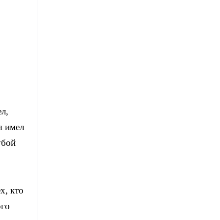
л,
я имел
убой
х, кто
ого