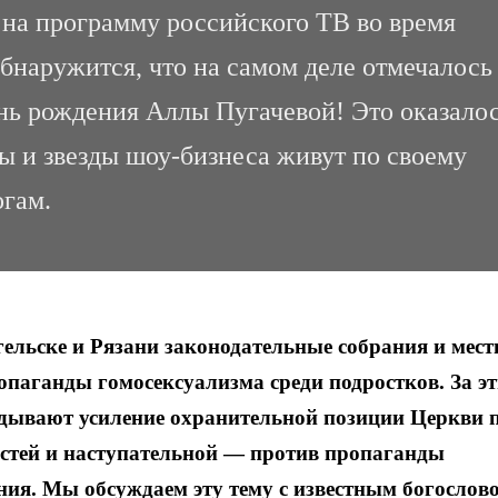
на программу российского ТВ во время
бнаружится, что на самом деле отмечалось
нь рождения Аллы Пугачевой! Это оказало
ы и звезды шоу-бизнеса живут по своему
огам.
гельске и Рязани законодательные собрания и мес
паганды гомосексуализма среди подростков. За э
дывают усиление охранительной позиции Церкви 
стей и наступательной — против пропаганды
ния. Мы обсуждаем эту тему с известным богослов