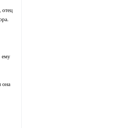
 отец
ора.
ь ему
м она