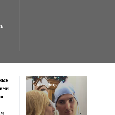
сь
тные
НУЖНА ПОМОЩЬ
тими
по
ом