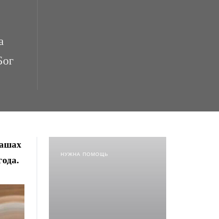
а
Бог
дашах
НУЖНА ПОМОЩЬ
года.