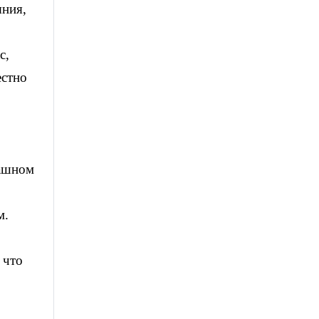
яния,
с,
естно
рашном
м.
 что