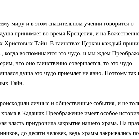
сему миру и в этом спасительном учении говорится о
я душа принимает во время Крещения, и на Божественн
х Христовых Тайн. В таинствах Церкви каждый прини
ь, когда воспоминается это чудо, и мы ждем Преображ
ерим, что оно таинственно совершается, то это чудо
ящаяся душа это чудо приемлет не явно. Поэтому так
вых Тайн.
роисходили личные и общественные события, и не тол
 храма в Кадашах Преображение имеет особое историч
кая власть приурочила закрытие нашего храма. На пра
нников, до десяти человек, ведь храмы закрывались по