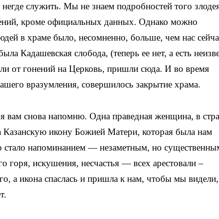
 негде служить. Мы не знаем подробностей того злоде
едений, кроме официальных данных. Однако можно
Людей в храме было, несомненно, больше, чем нас сейча
ыла Кадашевская слобода, (теперь ее нет, а есть неизв
али от гонений на Церковь, пришли сюда. И во время
ашего вразумления, совершилось закрытие храма.
 я вам снова напомню. Одна праведная женщина, в ст
а Казанскую икону Божией Матери, которая была нам
то стало напоминанием — незаметным, но существенны
 горя, искушения, несчастья — всех арестовали –
го, а икона спаслась и пришла к нам, чтобы мы видели,
т.