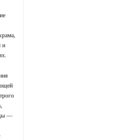
ие
храма,
 и
ях.
ния
ающей
строго
,
оды —
е