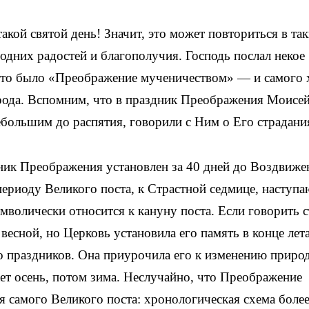
кой святой день! Значит, это может повториться в так
 одних радостей и благополучия. Господь послал некое
 это было «Преображение мученичеством» — и самого 
рода. Вспомним, что в праздник Преображения Моисей
ебольшим до распятия, говорили с Ним о Его страдани
ник Преображения установлен за 40 дней до Воздвиже
 периоду Великого поста, к Страстной седмице, наступ
мволически относится к кануну поста. Если говорить 
есной, но Церковь установила его память в конце лета
го праздников. Она приурочила его к изменению прир
ает осень, потом зима. Неслучайно, что Преображение
мя самого Великого поста: хронологическая схема боле