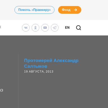
Помочь «Правмиру»
Фонд
EN
Протоиерей Александр
Салтыков
19 АВГУСТА, 2013
ко