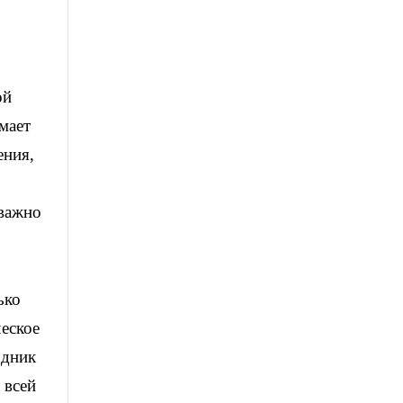
ой
мает
ения,
 важно
ько
еское
здник
 всей