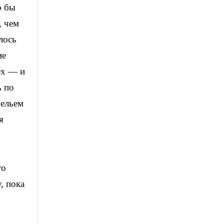
о бы
, чем
лось
ие
ех — и
ь по
бельем
я
то
, пока