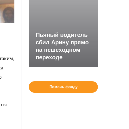
Пьяный водитель
сбил Арину прямо
на пешеходном
переходе
таким,
са
о
Помочь фонду
отя