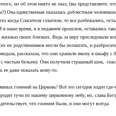
этого, но об этом никто не знал, (вы представляете, чт
ла?) Она единственная оказалась доблестным человеком
о когда Спасителя схватили, то все разбежались, оста
 в наше время, и в недавнем прошлом, оставались так
 жизнью своих близких. Ведь за веру преследовали вс
всех их родственников могли бы похватать, и разбросат
ведала, рассказала, что они хранили икону в шкафу с 
 с чистым бельем). Они получили страшный шок, спас
сь ее даже показать кому-то.
явных гонений на Церковь! Всё это сегодня ходит где-
родят тучи по нашему церковному небу, но, слава Богу
детельствует, что гонения были, и они могут всегда