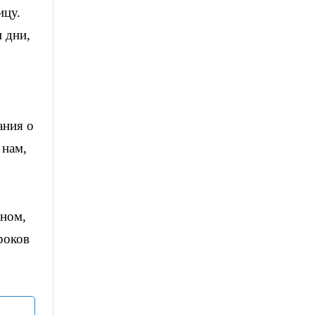
ицу.
 дни,
ания о
 нам,
лном,
роков