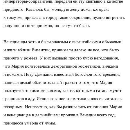
императоры-соправители, передали ей эту святыню в качестве
приданого. Казалось бы, молодую жену дожа, которая,
к тому же, привезла в город такое сокровище, нужно встретить
радушно и гостеприимно, но не тут-то было.
Венецианцы хоть и были знакомы с византийскими обычаями
и жили вблизи Византии, принимали далеко не все, что было
принято у ромеев. У них вызвало просто бурю негодования,
что Мария пользовалась декоративной косметикой, вилками
и ножами. Петр Дамиани, известный богослов того времени,
написал целый обличительный трактат о том, что Мария
пользуется такими же вилами, как те, которыми сатана мучит
грешников в аду. Использование косметики и вовсе считалось
позорным. Неизвестно, как бы развивались отношения Марии
и венецианцев в дальнейшем: прожив в Венеции всего год,
принцесса умерла от чумы.