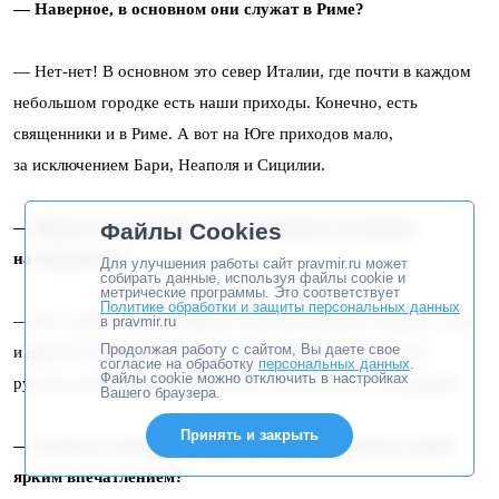
— Наверное, в основном они служат в Риме?
— Нет-нет! В основном это север Италии, где почти в каждом
небольшом городке есть наши приходы. Конечно, есть
священники и в Риме. А вот на Юге приходов мало,
за исключением Бари, Неаполя и Сицилии.
— Жизнь этих приходов ориентирована в основном
Файлы Cookies
на мигрантов?
Для улучшения работы сайт pravmir.ru может
собирать данные, используя файлы cookie и
метрические программы. Это соответствует
Политике обработки и защиты персональных данных
— Не только. В Риме, Милане и других крупных городах есть
в pravmir.ru
Продолжая работу с сайтом, Вы даете свое
и другой социальный слой, например, наши бизнесмены,
согласие на обработку
персональных данных
.
Файлы cookie можно отключить в настройках
русские домохозяйки — жены тех, кто работает за границей.
Вашего браузера.
Принять и закрыть
— За 10 лет служения в Италии что для Вас было самым
ярким впечатлением?