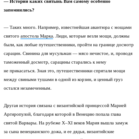
— Истории каких святынь Вам самому особенно
запомнились?
— Таких много. Например, известнейшая авантюра с мощами
святого
апостола Марка
. Люди, которые везли мощи, должны
были, как любые путешественники, пройти на границе досмотр
сарацин. Свинина для мусульман — мясо нечистое, и, проводя
таможенный досмотр, сарацины старались к нему
не прикасаться. Зная это, путешественники спрятали мощи
между свиными тушами в одной из корзин, и ценный груз
остался незамеченным.
Другая история связана с византийской принцессой Марией
Аргиропулой, благодаря которой в Венецию попала глава
святой Варвары. На рубеже X–XI веков Мария вышла замуж
за сына венецианского дожа, и ее дядья, византийские