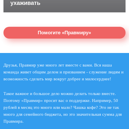
ухаживать
Помогите «Правмиру»
Друзья, Правмир уже много лет вместе с вами. Вся наша
команда живет общим делом и призванием - служение людям и
возможность сделать мир вокруг добрее и милосерднее!
Такое важное и большое дело можно делать только вместе.
Поэтому «Правмир» просит вас о поддержке. Например, 50
рублей в месяц это много или мало? Чашка кофе? Это не так
много для семейного бюджета, но это значительная сумма для
Правмира.