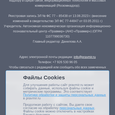
надзору в сфере связи, информационных технологий и массовых
коммуникаций (Роскомнадзор).
Реестровая запись ЭЛ № ФС 77 – 85438 от 13.06.2023 г. (внесение
изменений в свидетельство ЭЛ ФС 77-44847 от 03.05.2011 г.)
Учредитель: Автономная некоммерческая организация информационно-
познавательный центр «Правмир» (АНО «Правмир») (ОГРН
1107799036730)
Главный редактор: Данилова А.А.
Адрес электронной почты редакции:
info@pravmir.ru
Телефон: +7 926 530 96 05
Чтобы связаться с редакцией или сообщить обо всех замеченных
ошибках, воспользуйтесь
формой обратной связи
.
Файлы Cookies
Републикация материалов сайта в печатных изданиях (книгах, прессе)
Для улучшения работы сайт pravmir.ru может
возможна только с письменного разрешения редакции.
собирать данные, используя файлы cookie и
метрические программы. Это соответствует
Политике обработки и защиты персональных данных
в pravmir.ru
Продолжая работу с сайтом, Вы даете свое
согласие на обработку
персональных данных
.
Файлы cookie можно отключить в настройках
Мнение авторов статей портала может не совпадать с позицией
Вашего браузера.