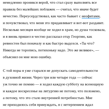
немедленно проникся верой, что стал сразу выполнять все
правила без малейших поблажек — считал, что иначе будет
нечестно. Переусердствовал, как часто бывает с
неофитами
,
и почувствовал, что меня это придавливает и вот-вот раздавит.
Несколько месяцев вообще не ходил в храм, но душа тосковала,
и я вновь пришел и честно рассказал отцу Георгию, как
ревностен был поначалу и как быстро выдохся. «Ты что?
Никогда не торопись, потихоньку надо. Это же великое», —
объяснил он мне мою ошибку.
С той поры я уже старался не допускать самодеятельности
в духовной жизни. Через три или четыре года — сейчас
уж точно не помню — я ходил каждую субботу на всенощную
и каждое воскресенье на литургию не потому, что положено,
а потому, что это стало внутренней потребностью. Мне
не приходилось себя принуждать, я с нетерпением ждал