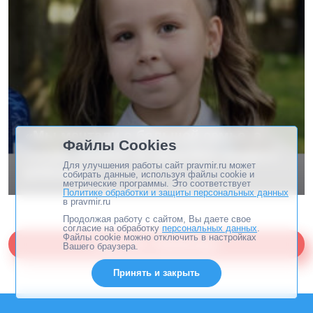
«Мы мечтали о большой семье, а
Файлы Cookies
теперь боимся за здоровье каждого
Для улучшения работы сайт pravmir.ru может
ребенка»
собирать данные, используя файлы cookie и
метрические программы. Это соответствует
Политике обработки и защиты персональных данных
в pravmir.ru
Продолжая работу с сайтом, Вы даете свое
согласие на обработку
персональных данных
.
Файлы cookie можно отключить в настройках
Помогите «Правмиру»
Вашего браузера.
Принять и закрыть