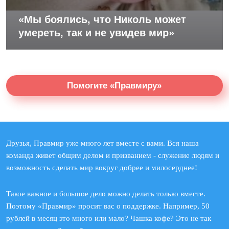
«Мы боялись, что Николь может
умереть, так и не увидев мир»
Помогите «Правмиру»
Друзья, Правмир уже много лет вместе с вами. Вся наша
команда живет общим делом и призванием - служение людям и
возможность сделать мир вокруг добрее и милосерднее!
Такое важное и большое дело можно делать только вместе.
Поэтому «Правмир» просит вас о поддержке. Например, 50
рублей в месяц это много или мало? Чашка кофе? Это не так