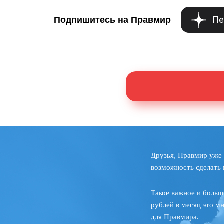
Пе
Подпишитесь на Правмир
Друзья, Правмир уже 
возможность сделать 
Такое важное и больш
рублей в месяц это м
для Правмира.