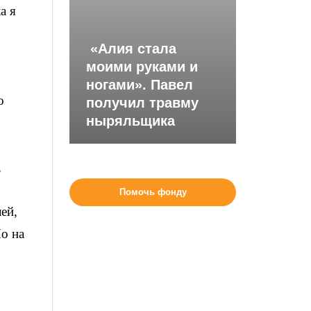
а я
«Алия стала
моими руками и
ногами». Павел
о
получил травму
ныряльщика
,
Помочь фонду
ей,
Но на