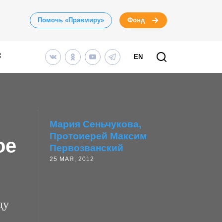
Помочь «Правмиру»
Фонд
EN
Мария Сеньчукова
Протоиерей Максим
ое
Первозванский
25 МАЯ, 2012
ду