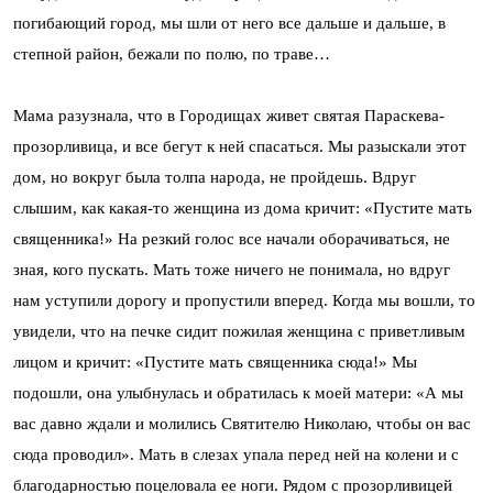
погибающий город, мы шли от него все дальше и дальше, в
степной район, бежали по полю, по траве…
Мама разузнала, что в Городищах живет святая Параскева-
прозорливица, и все бегут к ней спасаться. Мы разыскали этот
дом, но вокруг была толпа народа, не пройдешь. Вдруг
слышим, как какая-то женщина из дома кричит: «Пустите мать
священника!» На резкий голос все начали оборачиваться, не
зная, кого пускать. Мать тоже ничего не понимала, но вдруг
нам уступили дорогу и пропустили вперед. Когда мы вошли, то
увидели, что на печке сидит пожилая женщина с приветливым
лицом и кричит: «Пустите мать священника сюда!» Мы
подошли, она улыбнулась и обратилась к моей матери: «А мы
вас давно ждали и молились Святителю Николаю, чтобы он вас
сюда проводил». Мать в слезах упала перед ней на колени и с
благодарностью поцеловала ее ноги. Рядом с прозорливицей