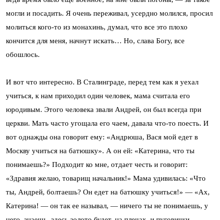
могли и посадить. Я очень переживал, усердно молился, просил
молиться кого-то из монахинь, думал, что все это плохо
кончится для меня, начнут искать… Но, слава Богу, все
обошлось.
И вот что интересно. В Сталинграде, перед тем как я уехал
учиться, к нам приходил один человек, мама считала его
юродивым. Этого человека звали Андрей, он был всегда при
церкви. Мать часто угощала его чаем, давала что-то поесть. И
вот однажды она говорит ему: «Андрюша, Вася мой едет в
Москву учиться на батюшку». А он ей: «Катерина, что ты
понимаешь?» Подходит ко мне, отдает честь и говорит:
«Здравия желаю, товарищ начальник!» Мама удивилась: «Что
ты, Андрей, болтаешь? Он едет на батюшку учиться!» — «Ах,
Катерина! — он так ее называл, — ничего ты не понимаешь, у
него, знаешь, здесь золото будет, на плечах, и пуговички