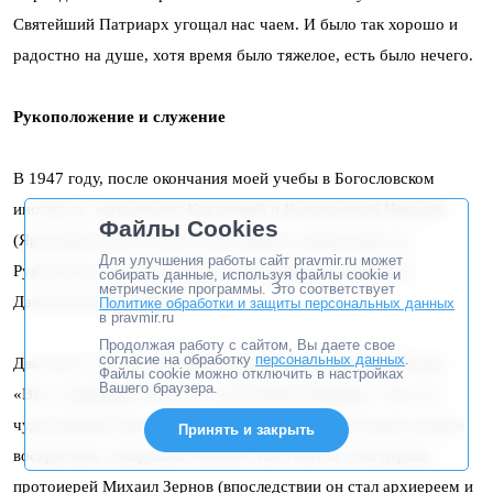
Святейший Патриарх угощал нас чаем. И было так хорошо и
радостно на душе, хотя время было тяжелое, есть было нечего.
Рукоположение и служение
В 1947 году, после окончания моей учебы в Богословском
институте, митрополит Крутицкий и Коломенский Николай
Файлы Cookies
(Ярушевич) благословил меня принять диаконский сан.
Для улучшения работы сайт pravmir.ru может
Рукополагал он меня в Духовской церкви на старинном
собирать данные, используя файлы cookie и
метрические программы. Это соответствует
Даниловском кладбище.
Политике обработки и защиты персональных данных
в pravmir.ru
Продолжая работу с сайтом, Вы даете свое
согласие на обработку
персональных данных
.
Два года я служил диаконом в храме иконы Божией Матери
Файлы cookie можно отключить в настройках
Вашего браузера.
«Всех скорбящих Радость» на Большой Ордынке. Там есть
чудотворный образ Царицы Небесной, перед которым каждое
Принять и закрыть
воскресенье совершали молебен. Настоятель этой церкви
протоиерей Михаил Зернов (впоследствии он стал архиереем и