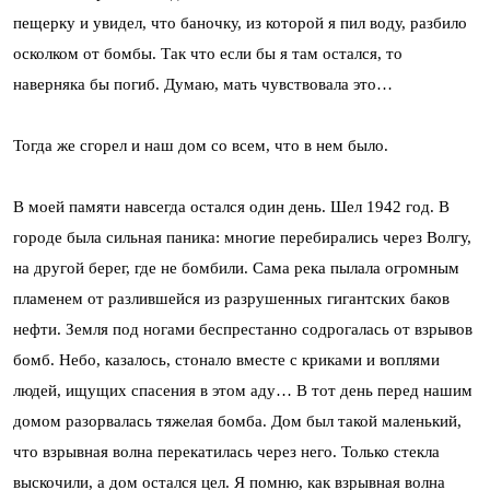
пещерку и увидел, что баночку, из которой я пил воду, разбило
осколком от бомбы. Так что если бы я там остался, то
наверняка бы погиб. Думаю, мать чувствовала это…
Тогда же сгорел и наш дом со всем, что в нем было.
В моей памяти навсегда остался один день. Шел 1942 год. В
городе была сильная паника: многие перебирались через Волгу,
на другой берег, где не бомбили. Сама река пылала огромным
пламенем от разлившейся из разрушенных гигантских баков
нефти. Земля под ногами беспрестанно содрогалась от взрывов
бомб. Небо, казалось, стонало вместе с криками и воплями
людей, ищущих спасения в этом аду… В тот день перед нашим
домом разорвалась тяжелая бомба. Дом был такой маленький,
что взрывная волна перекатилась через него. Только стекла
выскочили, а дом остался цел. Я помню, как взрывная волна