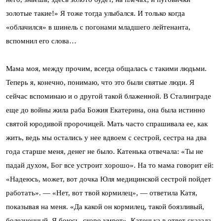
золотые такие!» Я тоже тогда улыбался. И только когда
«облачился» в шинель с погонами младшего лейтенанта,
вспомнил его слова…
Мама моя, между прочим, всегда общалась с такими людьми.
Теперь я, конечно, понимаю, что это были святые люди. Я
сейчас вспоминаю и о другой такой блаженной. В Сталинграде
еще до войны жила раба Божия Екатерина, она была истинно
святой юродивой пророчицей. Мать часто спрашивала ее, как
жить, ведь мы остались у нее вдвоем с сестрой, сестра на два
года старше меня, денег не было. Катенька отвечала: «Ты не
падай духом, Бог все устроит хорошо». На то мама говорит ей:
«Надеюсь, может, вот дочка Юля медицинской сестрой пойдет
работать». — «Нет, вот твой кормилец», — ответила Катя,
показывая на меня. «Да какой он кормилец, такой боязливый,
болезненный. Я боюсь, скоро умрет». Катенька в ответ сказала