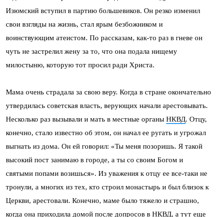
Изюмский вступил в партию большевиков. Он резко изменил
свои взгляды на жизнь, стал ярым безбожником и
воинствующим атеистом. По рассказам, как-то раз в гневе он
чуть не застрелил жену за то, что она подала нищему
милостыню, которую тот просил ради Христа.
Мама очень страдала за свою веру. Когда в стране окончательно
утвердилась советская власть, верующих начали арестовывать.
Несколько раз вызывали и мать в местные органы
НКВД
. Отцу,
конечно, стало известно об этом, он начал ее ругать и угрожал
выгнать из дома. Он ей говорил: «Ты меня позоришь. Я такой
высокий пост занимаю в городе, а ты со своим Богом и
святыми попами возишься». Из уважения к отцу ее все-таки не
тронули, а многих из тех, кто строил монастырь и был близок к
Церкви, арестовали. Конечно, маме было тяжело и страшно,
когда она приходила домой после допросов в НКВД, а тут еще