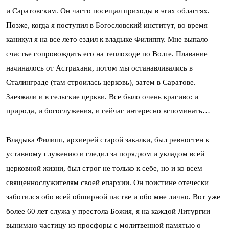
и Саратовским. Он часто посещал приходы в этих областях.
Позже, когда я поступил в Богословский институт, во время
каникул я на все лето ездил к владыке Филиппу. Мне выпало
счастье сопровождать его на теплоходе по Волге. Плавание
начиналось от Астрахани, потом мы останавливались в
Сталинграде (там строилась церковь), затем в Саратове.
Заезжали и в сельские церкви. Все было очень красиво: и
природа, и богослужения, и сейчас интересно вспоминать…
Владыка Филипп, архиерей старой закалки, был ревностен к
уставному служению и следил за порядком и укладом всей
церковной жизни, был строг не только к себе, но и ко всем
священнослужителям своей епархии. Он поистине отечески
заботился обо всей обширной пастве и обо мне лично. Вот уже
более 60 лет служа у престола Божия, я на каждой Литургии
вынимаю частицу из просфоры с молитвенной памятью о