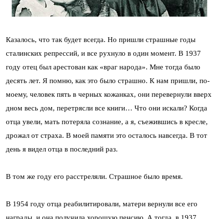
Казалось, что так будет всегда. Но пришли страшные годы
сталинских репрессий, и все рухнуло в один момент. В 1937
году отец был арестован как «враг народа». Мне тогда было
десять лет. Я помню, как это было страшно. К нам пришли, по-
моему, человек пять в черных кожанках, они перевернули вверх
дном весь дом, перетрясли все книги… Что они искали? Когда
отца увели, мать потеряла сознание, а я, съежившись в кресле,
дрожал от страха. В моей памяти это осталось навсегда. В тот
день я видел отца в последний раз.
В том же году его расстреляли. Страшное было время.
В 1954 году отца реабилитировали, матери вернули все его
награды, и она получила хорошую пенсию. А тогда, в 1937