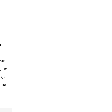
о
 –
тив
, но
о, с
 на