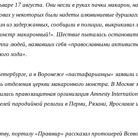
ьваре 17 августа. Они несли в руках пачки макарон, н
ловах у некоторых были надеты алюминиевые дуршлаги
н из задержанных, сообщили в полиции, выкрикивал л
онстр макаронный!». Шествие пыталась остановит
уппа людей, назвавших себя «православными активист
ого хода».
Петербурге, а в Воронеже «пастафарианцы» заявили 
 отделения церкви макаронного монстра. В Москве 
лась правозащитная организация Amnesty Internation
ей пародийной религии в Перми, Рязани, Ярославле и
тву, порталу «Правмир» рассказал протоиерей Всев