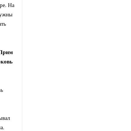
ре. На
нужны
ать
(Прим
рковь
вь
ывал
а.