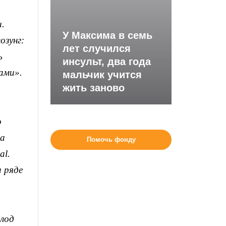
а
.
У Максима в семь
озунг:
лет случился
ь
инсульт, два года
ами».
мальчик учится
жить заново
о
за
Помочь фонду
al.
 ряде
олод