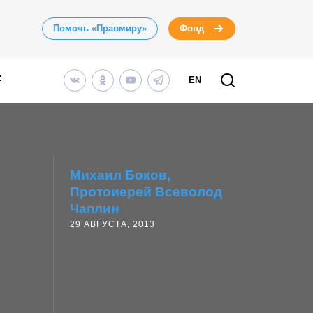
Помочь «Правмиру»
Фонд
EN
Михаил Боков
Протоиерей Всеволод
Чаплин
29 АВГУСТА, 2013