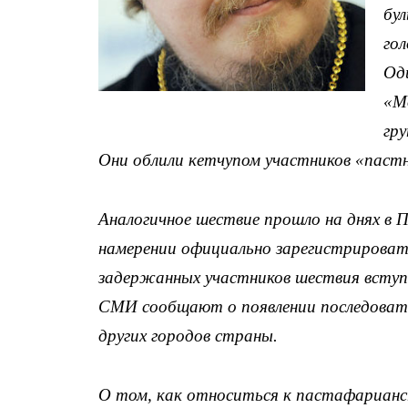
бул
го
Оди
«М
гр
Они облили кетчупом участников «пастн
Аналогичное шествие прошло на днях в 
намерении официально зарегистрировать
задержанных участников шествия вступи
СМИ сообщают о появлении последовател
других городов страны.
О том, как относиться к пастафарианс