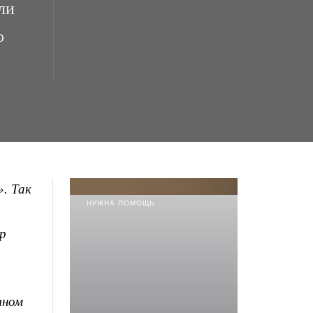
ли
о
. Так
НУЖНА ПОМОЩЬ
р
тном