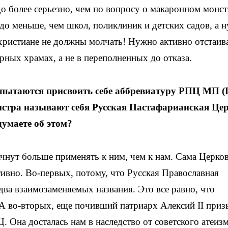
до более серьезно, чем по вопросу о макаронном монст
здо меньше, чем школ, поликлиник и детских садов, а 
христиане не должны молчать! Нужно активно отстаив
орных храмах, а не в переполненных до отказа.
пытаются присвоить себе аббревиатуру РПЦ МП 
нстра называют себя Русская Пастафарианская Це
умаете об этом?
ачнут больше применять к ним, чем к нам. Сама Церко
вно. Во-первых, потому, что Русская Православная
два взаимозаменяемых названия. Это все равно, что
А во-вторых, еще почивший патриарх Алексий II приз
 Она досталась нам в наследство от советского атеизм