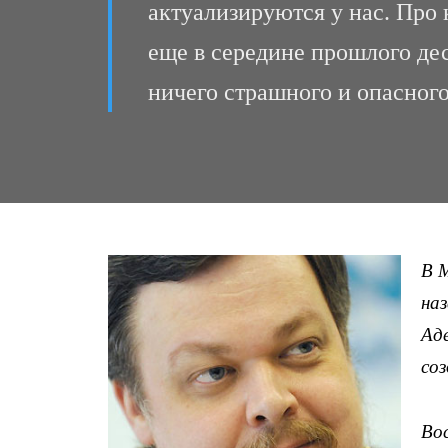
актуализируются у нас. Про
еще в середине прошлого дес
ничего страшного и опасного 
В 
на
Ад
со
Во