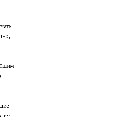
учать
тно,
ейшим
в
ащие
х тех