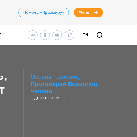
Помочь «Правмиру»
Фонд
EN
ь,
Оксана Головко
Протоиерей Всеволод
т
Чаплин
5 ДЕКАБРЯ, 2011