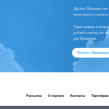
Друзья, Правмир уже 
возможность сделать 
Такое важное и больш
рублей в месяц это м
для Правмира.
Помочь «Правмиру
Рассылка
О портале
Контакты
Партнёрам