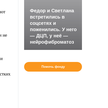
Федор и Светлана
ают
встретились в
соцсетях и
поженились. У него
и не
— ДЦП, у неё —
нейрофиброматоз
 и
Помочь фонду
стких