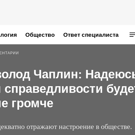
логия
Общество
Ответ специалиста
МЕНТАРИИ
олод Чаплин: Надеюс
 справедливости буде
ме громче
декватно отражают настроение в обществе.