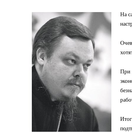
На с
наст
Очев
хотя
При 
экон
безн
рабо
Итог
подт