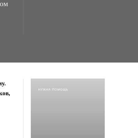
том
у.
НУЖНА ПОМОЩЬ
ков,