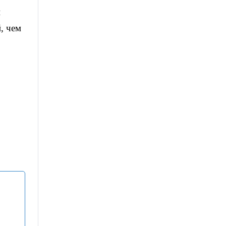
и
, чем