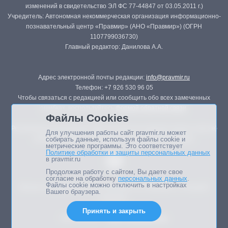
изменений в свидетельство ЭЛ ФС 77-44847 от 03.05.2011 г.)
Учредитель: Автономная некоммерческая организация информационно-
познавательный центр «Правмир» (АНО «Правмир») (ОГРН
1107799036730)
Главный редактор: Данилова А.А.
Адрес электронной почты редакции:
info@pravmir.ru
Телефон: +7 926 530 96 05
Чтобы связаться с редакцией или сообщить обо всех замеченных
ошибках, воспользуйтесь
формой обратной связи
.
Файлы Cookies
Републикация материалов сайта в печатных изданиях (книгах, прессе)
Для улучшения работы сайт pravmir.ru может
возможна только с письменного разрешения редакции.
собирать данные, используя файлы cookie и
метрические программы. Это соответствует
Политике обработки и защиты персональных данных
в pravmir.ru
Продолжая работу с сайтом, Вы даете свое
согласие на обработку
персональных данных
.
Файлы cookie можно отключить в настройках
Мнение авторов статей портала может не совпадать с позицией
Вашего браузера.
редакции.
Принять и закрыть
Дизайн сайта -