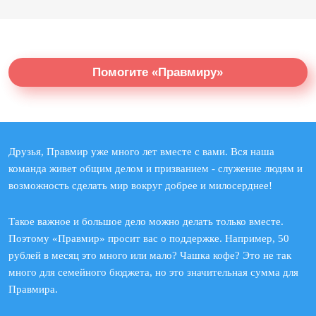
Помогите «Правмиру»
Друзья, Правмир уже много лет вместе с вами. Вся наша
команда живет общим делом и призванием - служение людям и
возможность сделать мир вокруг добрее и милосерднее!
Такое важное и большое дело можно делать только вместе.
Поэтому «Правмир» просит вас о поддержке. Например, 50
рублей в месяц это много или мало? Чашка кофе? Это не так
много для семейного бюджета, но это значительная сумма для
Правмира.