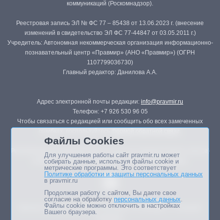
коммуникаций (Роскомнадзор).
Реестровая запись ЭЛ № ФС 77 – 85438 от 13.06.2023 г. (внесение
изменений в свидетельство ЭЛ ФС 77-44847 от 03.05.2011 г.)
Учредитель: Автономная некоммерческая организация информационно-
познавательный центр «Правмир» (АНО «Правмир») (ОГРН
1107799036730)
Главный редактор: Данилова А.А.
Адрес электронной почты редакции:
info@pravmir.ru
Телефон: +7 926 530 96 05
Чтобы связаться с редакцией или сообщить обо всех замеченных
ошибках, воспользуйтесь
формой обратной связи
.
Файлы Cookies
Републикация материалов сайта в печатных изданиях (книгах, прессе)
Для улучшения работы сайт pravmir.ru может
возможна только с письменного разрешения редакции.
собирать данные, используя файлы cookie и
метрические программы. Это соответствует
Политике обработки и защиты персональных данных
в pravmir.ru
Продолжая работу с сайтом, Вы даете свое
согласие на обработку
персональных данных
.
Файлы cookie можно отключить в настройках
Мнение авторов статей портала может не совпадать с позицией
Вашего браузера.
редакции.