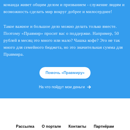
команда живет общим делом и призванием - служение людям и
возможность сделать мир вокруг добрее и милосерднее!
Такое важное и большое дело можно делать только вместе.
Поэтому «Правмир» просит вас о поддержке. Например, 50
рублей в месяц это много или мало? Чашка кофе? Это не так
много для семейного бюджета, но это значительная сумма для
Правмира.
Помочь «Правмиру»
На что пойдут мои деньги
Рассылка
О портале
Контакты
Партнёрам