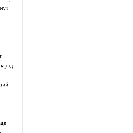
анут
т
 народ
ющий
ьце
е