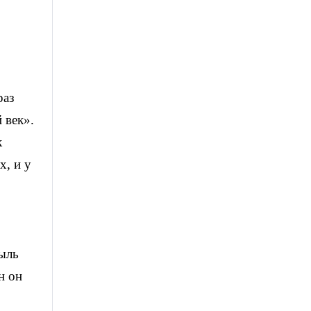
раз
 век».
к
х, и у
пыль
н он