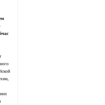
ем
о
йчас
т
ьного
йской
ехии,
 них
л