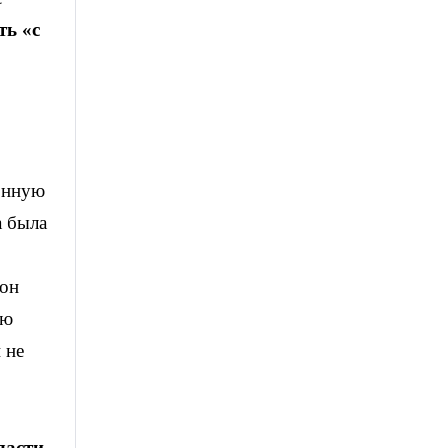
ть «с
ронную
а была
 он
ию
 не
ласти