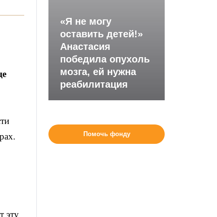
«Я не могу
оставить детей!»
Анастасия
победила опухоль
мозга, ей нужна
ще
реабилитация
сти
Помочь фонду
рах.
т эту