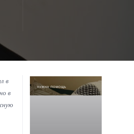
л в
НУЖНА ПОМОЩЬ
но в
ожную