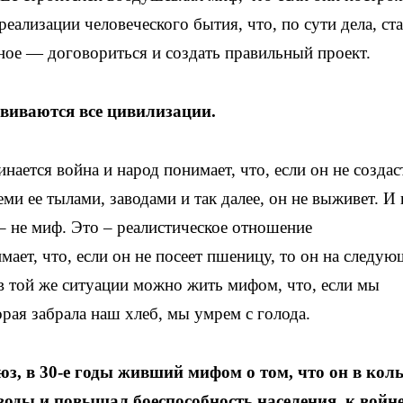
еализации человеческого бытия, что, по сути дела, ст
ное — договориться и создать правильный проект.
звиваются все цивилизации.
нается война и народ понимает, что, если он не создас
и ее тылами, заводами и так далее, он не выживет. И
– не миф. Это – реалистическое отношение
мает, что, если он не посеет пшеницу, то он на следу
о в той же ситуации можно жить мифом, что, если мы
орая забрала наш хлеб, мы умрем с голода.
з, в 30-е годы живший мифом о том, что он в кол
воды и повышал боеспособность населения, к войн