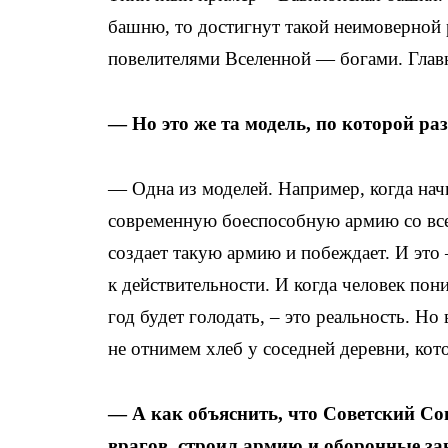
башню, то достигнут такой неимоверной р
повелителями Вселенной — богами. Глав
— Но это же та модель, по которой ра
— Одна из моделей. Например, когда начи
современную боеспособную армию со всем
создает такую армию и побеждает. И это 
к действительности. И когда человек пони
год будет голодать, – это реальность. Н
не отнимем хлеб у соседней деревни, кот
— А как объяснить, что Советский Сою
врагов, строил армию и оборонные за