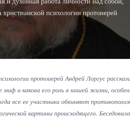
я и духовная работа личности над собой,
а христианской психологии протоиерей
ихологии протоиерей Андрей Лоргус рассказа
миф и какова его роль в нашей жизни, особен
когда все ее участники обвиняют противопол
огической картины происходящего. Беседовала