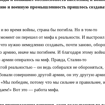
рмию и военную промышленность пришлось создава
и во время войны, страна бы погибла. Но в том-то
т момент он перешел от мифа к реальности. И выстроил
 что нужно немедленно создавать, почти заново, обо
о армию, иначе мы погибнем. И благодаря этому войн
о армии опиралось на миф. Правда, Сталин-то
гой реальностью – он ведь собирался не обороняться,
ебовали совершенно другой армии, он эту другую арм
. «Мы победим, потому что мы сильнее и правильнее, и
даем!» Вот это — работа мифа.
юди принимающие решения, сами оказываются во в