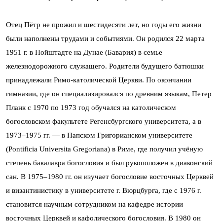
Отец Пётр не прожил и шестидесяти лет, но годы его жизни
были наполнены трудами и событиями. Он родился 22 марта
1951 г. в Нойштадте на Дунае (Бавария) в семье
железнодорожного служащего. Родители будущего батюшки
принадлежали Римо-католической Церкви. По окончании
гимназии, где он специализировался по древним языкам, Петер
Планк с 1970 по 1973 год обучался на католическом
богословском факультете Регенсбургского университета, а в
1973–1975 гг. — в Папском Григорианском университете
(Pontificia Universita Gregoriana) в Риме, где получил учёную
степень бакалавра богословия и был рукоположен в диаконский
сан. В 1975–1980 гг. он изучает богословие восточных Церквей
и византинистику в университете г. Вюрцбурга, где с 1976 г.
становится научным сотрудником на кафедре истории
восточных Церквей и кафолического богословия. В 1980 он