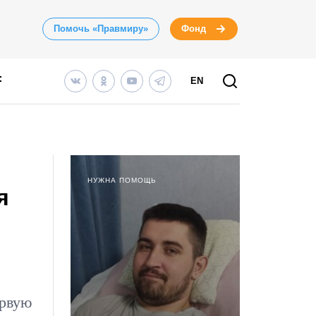
Помочь «Правмиру»
Фонд
EN
НУЖНА ПОМОЩЬ
я
ервую