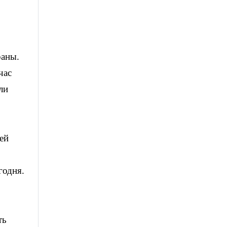
раны.
час
ли
ей
годня.
ть