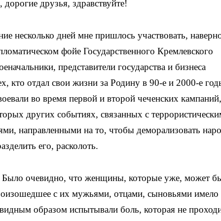
 дорогие друзья, здравствуйте!
ние несколько дней мне пришлось участвовать, наверно
пломатическом фойе Государственного Кремлевского
оеначальники, представители государства и бизнеса
х, кто отдал свои жизни за Родину в 90-е и 2000-е год
воевали во время первой и второй чеченских кампаний
которых других событиях, связанных с террористическ
иями, направленными на то, чтобы деморализовать нар
азделить его, расколоть.
. Было очевидно, что женщины, которые уже, может б
роизошедшее с их мужьями, отцами, сыновьями имело
чевидным образом испытывали боль, которая не проходи