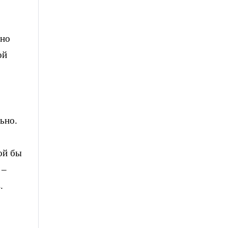
чно
ой
ьно.
кой бы
 –
.