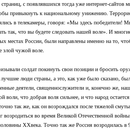
х страниц, с появлявшихся тогда уже интернет-сайтов 
тобы привыкнуть к национальному унижению. Террори
ялись в телекамеры, говоря: «Мы здесь победители! 
ть так, что вы будете следовать нашей воле». И многи
ых местах России, были направлены именно на то, чт
е злой чужой воле.
ризывали солдат покинуть свои позиции и бросить ору
 лучшие люди страны, а это, как уже было сказано, бы
енные деятели, священнослужители и, конечно же, на
 воли, что добрая воля сильнее, и что народ остается
точно так же, как он возрождался после тяжелой смуты
мог возродиться во время Великой Отечественной войны
оловины XXвека. Точно так же Россия возродилась в 9