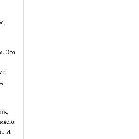
е,
ы. Это
,
ими
од
ыть,
 место
т. И