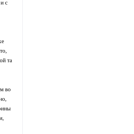
и с
хе
то,
ой та
ом во
но,
воины
и,