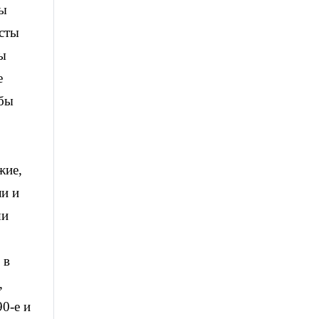
мы
сты
Мы
е
обы
жие,
ли и
ши
 в
,
0-е и