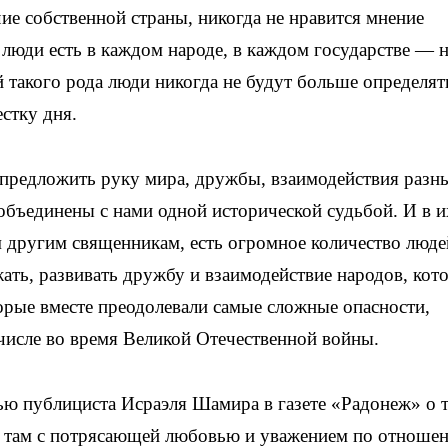
ие собственной страны, никогда не нравится мнение
 люди есть в каждом народе, в каждом государстве — н
й такого рода люди никогда не будут больше определят
стку дня.
предложить руку мира, дружбы, взаимодействия разн
 объединены с нами одной исторической судьбой. И в и
м другим священникам, есть огромное количество люде
ать, развивать дружбу и взаимодействие народов, кот
торые вместе преодолевали самые сложные опасности,
числе во время Великой Отечественной войны.
ью публициста Исраэля Шамира в газете «Радонеж» о 
ся там с потрясающей любовью и уважением по отноше