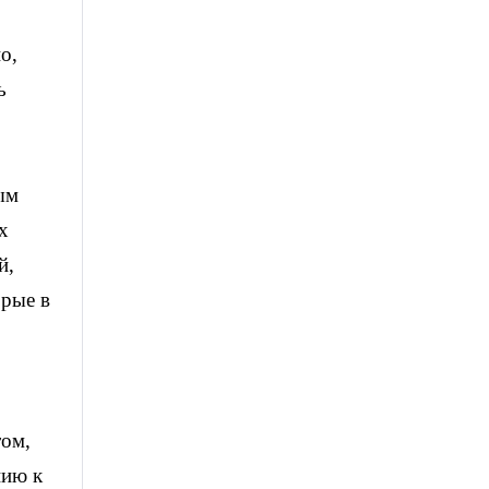
о,
ь
ым
х
й,
орые в
том,
нию к