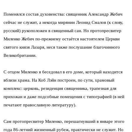
Поменялся состав духовенства: священник Александр Жебич
сейчас не служит, а некогда мирянин Леонид Смалов (к слову,
русский) рукоположен в священный сан. Но протопресвитер
Миленко Жебич по-прежнему остаётся настоятелем Церкви
святого князя Лазаря, неся также послушание благочинного
Великобритании.
С отцом Миленко я беседовал в его доме, который находится
вблизи храма. На Коб Лэйн построен, по сути, храмовый
комплекс: церковь, резиденция священника, трапезная для
прихожан и даже подсобные помещения с типографией (в ней
печатают православную литературу).
Сам протопресвитер Миленко, перешагнувший в январе этого
года 86-летний жизненный рубеж, практически не служит. Но