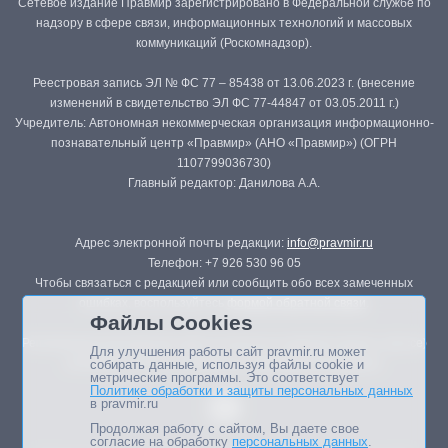
Сетевое издание Правмир зарегистрировано в Федеральной службе по
надзору в сфере связи, информационных технологий и массовых
коммуникаций (Роскомнадзор).
Реестровая запись ЭЛ № ФС 77 – 85438 от 13.06.2023 г. (внесение
изменений в свидетельство ЭЛ ФС 77-44847 от 03.05.2011 г.)
Учредитель: Автономная некоммерческая организация информационно-
познавательный центр «Правмир» (АНО «Правмир») (ОГРН
1107799036730)
Главный редактор: Данилова А.А.
Адрес электронной почты редакции:
info@pravmir.ru
Телефон: +7 926 530 96 05
Чтобы связаться с редакцией или сообщить обо всех замеченных
ошибках, воспользуйтесь
формой обратной связи
.
Файлы Cookies
Републикация материалов сайта в печатных изданиях (книгах, прессе)
Для улучшения работы сайт pravmir.ru может
возможна только с письменного разрешения редакции.
собирать данные, используя файлы cookie и
метрические программы. Это соответствует
Политике обработки и защиты персональных данных
в pravmir.ru
Продолжая работу с сайтом, Вы даете свое
согласие на обработку
персональных данных
.