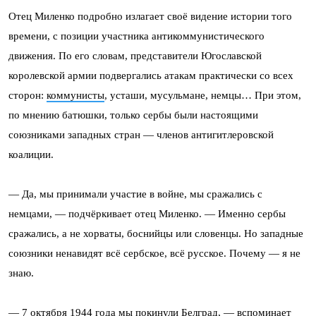
Отец Миленко подробно излагает своё видение истории того
времени, с позиции участника антикоммунистического
движения. По его словам, представители Югославской
королевской армии подвергались атакам практически со всех
сторон:
коммунисты
, усташи, мусульмане, немцы… При этом,
по мнению батюшки, только сербы были настоящими
союзниками западных стран — членов антигитлеровской
коалиции.
— Да, мы принимали участие в войне, мы сражались с
немцами, — подчёркивает отец Миленко. — Именно сербы
сражались, а не хорваты, боснийцы или словенцы. Но западные
союзники ненавидят всё сербское, всё русское. Почему — я не
знаю.
— 7 октября 1944 года мы покинули Белград, — вспоминает