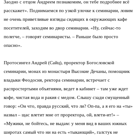
Заодно с отцом Андреем познакомим, он тебе подробнее всё
расскажет». Поднимаемся по узкой улочке к семинарии, ловим
не очень приветливые взгляды сидящих в окружающих кафе
посетителей, заходим во двор семинарии. «Ну, сейчас-то
полегче, – говорят семинаристы. – Раньше было просто
опасно».
Протосингел Андрей (Сайц), проректор Богословской
семинарии, монах из монастыря Высокие Дечаны, помощник
владыки Феодосия, ректора семинарии, встречает с
распростертыми объятиями, ведет в кабинет – там уже ждет
кофе, чистая вода и ракия с медом. Слышу сзади смущенный
говор: «Он что, правда русский, что ли? Оп-па, а я его на «ты»
назвал – щас влетит мне от проректора, ой, влети-ит!» –
«Мужики, не бойтесь, не выдам: у меня вид в ваших южных
широтах самый что ни на есть «тыкающий», галстук не