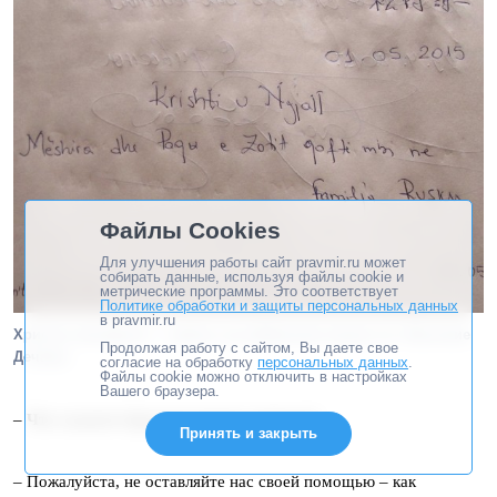
Файлы Cookies
Для улучшения работы сайт pravmir.ru может
собирать данные, используя файлы cookie и
метрические программы. Это соответствует
Политике обработки и защиты персональных данных
в pravmir.ru
Христос воскресе! — запись на албанском языке в м. Высокие
Продолжая работу с сайтом, Вы даете свое
Дечаны
согласие на обработку
персональных данных
.
Файлы cookie можно отключить в настройках
Вашего браузера.
–
Что скажете братьям-православным?
Принять и закрыть
– Пожалуйста, не оставляйте нас своей помощью – как