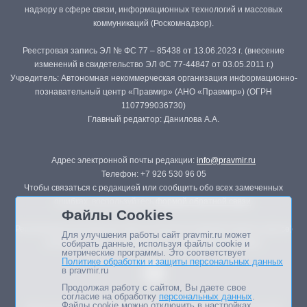
надзору в сфере связи, информационных технологий и массовых
коммуникаций (Роскомнадзор).
Реестровая запись ЭЛ № ФС 77 – 85438 от 13.06.2023 г. (внесение
изменений в свидетельство ЭЛ ФС 77-44847 от 03.05.2011 г.)
Учредитель: Автономная некоммерческая организация информационно-
познавательный центр «Правмир» (АНО «Правмир») (ОГРН
1107799036730)
Главный редактор: Данилова А.А.
Адрес электронной почты редакции:
info@pravmir.ru
Телефон: +7 926 530 96 05
Чтобы связаться с редакцией или сообщить обо всех замеченных
ошибках, воспользуйтесь
формой обратной связи
.
Файлы Cookies
Републикация материалов сайта в печатных изданиях (книгах, прессе)
Для улучшения работы сайт pravmir.ru может
возможна только с письменного разрешения редакции.
собирать данные, используя файлы cookie и
метрические программы. Это соответствует
Политике обработки и защиты персональных данных
в pravmir.ru
Продолжая работу с сайтом, Вы даете свое
согласие на обработку
персональных данных
.
Файлы cookie можно отключить в настройках