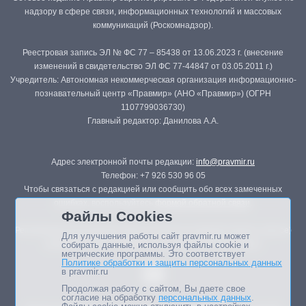
надзору в сфере связи, информационных технологий и массовых
коммуникаций (Роскомнадзор).
Реестровая запись ЭЛ № ФС 77 – 85438 от 13.06.2023 г. (внесение
изменений в свидетельство ЭЛ ФС 77-44847 от 03.05.2011 г.)
Учредитель: Автономная некоммерческая организация информационно-
познавательный центр «Правмир» (АНО «Правмир») (ОГРН
1107799036730)
Главный редактор: Данилова А.А.
Адрес электронной почты редакции:
info@pravmir.ru
Телефон: +7 926 530 96 05
Чтобы связаться с редакцией или сообщить обо всех замеченных
ошибках, воспользуйтесь
формой обратной связи
.
Файлы Cookies
Републикация материалов сайта в печатных изданиях (книгах, прессе)
Для улучшения работы сайт pravmir.ru может
возможна только с письменного разрешения редакции.
собирать данные, используя файлы cookie и
метрические программы. Это соответствует
Политике обработки и защиты персональных данных
в pravmir.ru
Продолжая работу с сайтом, Вы даете свое
согласие на обработку
персональных данных
.