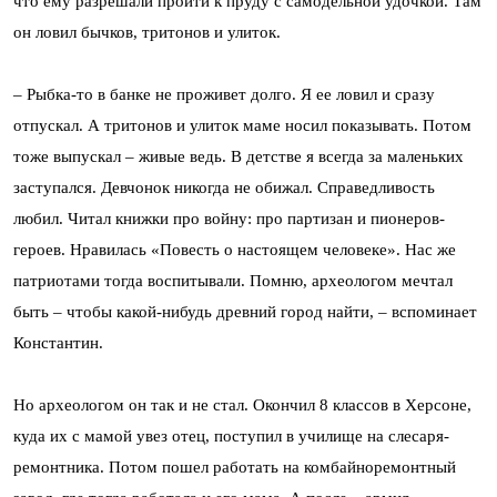
что ему разрешали пройти к пруду с самодельной удочкой. Там
он ловил бычков, тритонов и улиток.
– Рыбка-то в банке не проживет долго. Я ее ловил и сразу
отпускал. А тритонов и улиток маме носил показывать. Потом
тоже выпускал – живые ведь. В детстве я всегда за маленьких
заступался. Девчонок никогда не обижал. Справедливость
любил. Читал книжки про войну: про партизан и пионеров-
героев. Нравилась «Повесть о настоящем человеке». Нас же
патриотами тогда воспитывали. Помню, археологом мечтал
быть – чтобы какой-нибудь древний город найти, – вспоминает
Константин.
Но археологом он так и не стал. Окончил 8 классов в Херсоне,
куда их с мамой увез отец, поступил в училище на слесаря-
ремонтника. Потом пошел работать на комбайноремонтный