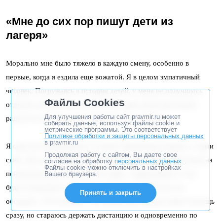
«Мне до сих пор пишут дети из
лагеря»
Морально мне было тяжело в каждую смену, особенно в
первые, когда я ездила еще вожатой. Я в целом эмпатичный
человек. Погружаясь в истории детей, у меня не получилось
Файлы Cookies
отделить мою работу (я приезжаю, дарю детям две недели
Для улучшения работы сайт pravmir.ru может
радости и потом про них забываю) и их личность.
собирать данные, используя файлы cookie и
метрические программы. Это соответствует
Политике обработки и защиты персональных данных
в pravmir.ru
Я сразу же привязывалась к детям. Продолжала держать с ними
Продолжая работу с сайтом, Вы даете свое
связь. До сих пор некоторые пишут, правда уже с запросами на
согласие на обработку
персональных данных
.
Файлы cookie можно отключить в настройках
психологическую помощь. Из серии: «Здравствуйте! У вас
Вашего браузера.
будет возможность сегодня созвониться? Надо кое-что
Принять и закрыть
обсудить». Естественно, я не всегда могу предоставить помощь
сразу, но стараюсь держать дистанцию и одновременно по