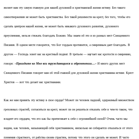
являет нам эту самую главную для нашей духовной и христианской жизни истину. Без такого
самоотвержения не может быть христианства. Без такой решимости на крест, без того, чтобы его
сделать центром нашей жизни, не может быть никакого духовного развития, духовного
преуспеяния, нельзя стяжать благодать Божию. Мы знаем об это и из разных мест Священного
Писания. В одном месте говорится, что Бог гордым противится, а смиренным дает благодать. В
другом — Господь зовет нас на крестный подвиг. В третьем — научает нас кротости и смирению,
говоря:
«
Приидите ко Мне вси труждающиеся и обременении…
«
И много других мест
Священного Писания говорят нам об этой главной для духовной жизни христианина истине. Крест
Христов — вот что делает нас христианами.
Как же нам принять эту истину в свое сердце? Может ли человек падший, одержимый множеством
греховных страстей, согласиться на крест, может ли он решиться отказать себе в чем-то таком, что
владеет его сердцем, что его как бы притягивает к себе с огромнейшей силой? Очень часто мы
видим, как человек, называющий себя христианином, нисколько не собирается отказаться от этого
пленения страстного, от рабства своим страстям, потому что этого он сделать не может. И часто