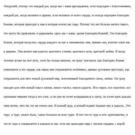
Литургией, потому что каждый раз, когда мы с вами причащаемся, если подходим с благоговением,
каждый раз, когда молимся в церкви, если молимся от всего сердца, то всегда ощущаем благодать
Божию, которая приходит к нам и которая влечет нас сюда. Потому что нет больше ничего такого,
что могло бы привлекать и удерживать здесь нас с вами, кроме благодати Божией. Эта благодать
Божия, которая коснулась сердца каждого из нас и запомнилась нам, именно она, властно зовет нас
в церковь. Она являет нам красоту крестного учения, крестного пути, крестной любви. И когда
человек встает на этот путь, хотя бы только вначале, он сразу чувствует, как благодать Божия
умножается в его сердце, как перед ним открываются особенные, дивные духовные просторы, как
открывается для него новый духовный мир, исполненный благодатного света, любви. Он сразу
находит для себя новый смысл жизни, новое счастье, новую радость. Все старое, все страстное, все
греховное меркнет тогда в его очах, и он уже не хочет возвращаться к греху, он хочет идти дальше
этим путем, чего бы это ни стоило ему. И всякий труд, и всякий подвиг бывают ему в радость. Это
чудо, и чудо, может быть, самое большое из всех чудес. И вот это-то чудо и есть христианство, и
это-то чудо и совершается в каждом из нас, если мы приходим сюда с чистым сердцем, с верой.