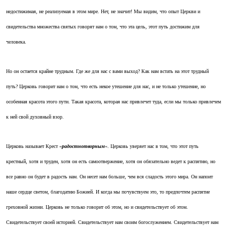
недостижимая, не реализуемая в этом мире. Нет, не значит! Мы видим, что опыт Церкви и
свидетельства множества святых говорят нам о том, что эта цель, этот путь достижим для
человека.
Но он остается крайне трудным. Где же для нас с вами выход? Как нам встать на этот трудный
путь? Церковь говорит нам о том, что есть некое утешение для нас, и не только утешение, но
особенная красота этого пути. Такая красота, которая нас привлечет туда, если мы только привлечем
к ней свой духовный взор.
Церковь называет Крест «
радостнотворным
«. Церковь уверяет нас в том, что этот путь
крестный, хотя и труден, хотя он есть самоотвержение, хотя он обязательно ведет к распятию, но
все равно он будет в радость нам. Он несет нам больше, чем вся сладость этого мира. Он напоит
наше сердце светом, благодатию Божией. И когда мы почувствуем это, то предпочтем распятие
греховной жизни. Церковь не только говорит об этом, но и свидетельствует об этом.
Свидетельствует своей историей. Свидетельствует нам своим богослужением. Свидетельствует нам