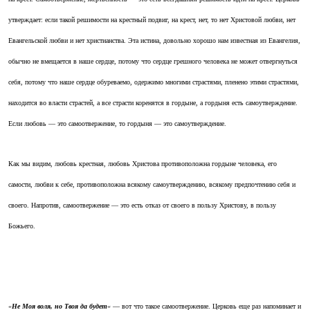
утверждает: если такой решимости на крестный подвиг, на крест, нет, то нет Христовой любви, нет
Евангельской любви и нет христианства. Эта истина, довольно хорошо нам известная из Евангелия,
обычно не вмещается в наше сердце, потому что сердце грешного человека не может отвергнуться
себя, потому что наше сердце обуреваемо, одержимо многими страстями, пленено этими страстями,
находится во власти страстей, а все страсти коренятся в гордыне, а гордыня есть самоутверждение.
Если любовь — это самоотвержение, то гордыня — это самоутверждение.
Как мы видим, любовь крестная, любовь Христова противоположна гордыне человека, его
самости, любви к себе, противоположна всякому самоутверждению, всякому предпочтению себя и
своего. Напротив, самоотвержение — это есть отказ от своего в пользу Христову, в пользу
Божьего.
«
Не Моя воля, но Твоя да будет
«
— вот что такое самоотвержение. Церковь еще раз напоминает и