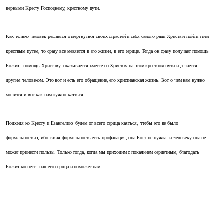
верными Кресту Господнему, крестному пути.
Как только человек решается отвергнуться своих страстей и себя самого ради Христа и пойти этим
крестным путем, то сразу все меняется в его жизни, в его сердце. Тогда он сразу получает помощь
Божию, помощь Христову, оказывается вместе со Христом на этом крестном пути и делается
другим человеком. Это вот и есть его обращение, его христианская жизнь. Вот о чем нам нужно
молится и вот как нам нужно каяться.
Подходя ко Кресту и Евангелию, будем от всего сердца каяться, чтобы это не было
формальностью, ибо такая формальность есть профанация, она Богу не нужна, и человеку она не
может принести пользы. Только тогда, когда мы приходим с покаянием сердечным, благодать
Божия коснется нашего сердца и поможет нам.