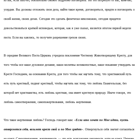
из вас, если захочет, обязательно сможет подробно поговорить. Но это потребует от вас, конечно,
усердия. Вы должны отложить свои дела, найти такое время, договориться, придти и поговорить о
своей жизни, своих делах. Сегодня это сделать физически невозможно, сегодня придется
довольствоваться краткой исповедью, которая, как я уже сказал, является итогом первой недели
поста. Если вы каялись, то получите разрешение грехов своих.
В середине Великого Поста Церковь учредила поклонение Честному Животворящему Кресту, для
того чтобы все наше духовное делание, наши молитвы великопостные, наше покаяние утвердить на
Кресте Господнем, на основании Креста, для того чтобы нас научить тому, что христианский путь
есть путь крестный, подвиг крестный, чтобы научить нас тому, что любовь Евангельская, без
которой нет христианства, есть любовь крестная, она имеет крестную природу. Иначе говоря, это
любовь самоотвержения, самопожертвования, любовь жертвенная.
Что такое жертвенная любовь? Господь говорит нам:
«
Если кто хочет по Мне идти, пусть
отвергнется себя, возьмет крест свой и по Мне грядет
«
. Отвергнуться себя значит согласиться
на крест. Самоотвержение, жертвенность — это есть всегдашняя решимость идти на крест. Церковь