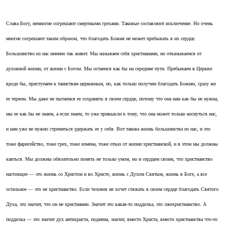
Слава Богу, немногие согрешают смертными грехами. Таковые составляют исключение. Но очень
многие согрешают таким образом, что благодать Божия не может пребывать в их сердце.
Большинство из нас именно так живет. Мы называем себя христианами, но отказываемся от
духовной жизни, от жизни с Богом. Мы остаемся как бы на середине пути. Пребываем в Церкви
вроде бы, приступаем к таинствам церковным, но, как только получим благодать Божию, сразу же
ее теряем. Мы даже не пытаемся ее сохранять в своем сердце, потому что она нам как бы не нужна,
мы ее как бы не знаем, а если знаем, то уже привыкли к тому, что она может только коснуться нас,
и нам уже не нужно стремиться удержать ее у себя. Вот такова жизнь большинства из нас, и это
тоже фарисейство, тоже грех, тоже измена, тоже отказ от жизни христианской, и в этом мы должны
каяться. Мы должны обязательно понять не только умом, но и сердцем своим, что христианство
настоящее — это жизнь со Христом и во Христе, жизнь с Духом Святым, жизнь в Боге, а все
остальное — это не христианство. Если человек не хочет стяжать в своем сердце благодать Святого
Духа, это значит, что он не христианин. Значит это какая-то подделка, это лжехристианство. А
подделка — это значит дух антихриста, подмена, значит, вместо Христа, вместо христианства что-то