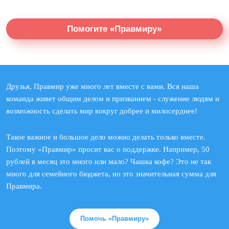
Помогите «Правмиру»
Друзья, Правмир уже много лет вместе с вами. Вся наша
команда живет общим делом и призванием - служение людям и
возможность сделать мир вокруг добрее и милосерднее!
Такое важное и большое дело можно делать только вместе.
Поэтому «Правмир» просит вас о поддержке. Например, 50
рублей в месяц это много или мало? Чашка кофе? Это не так
много для семейного бюджета, но это значительная сумма для
Правмира.
Помочь «Правмиру»