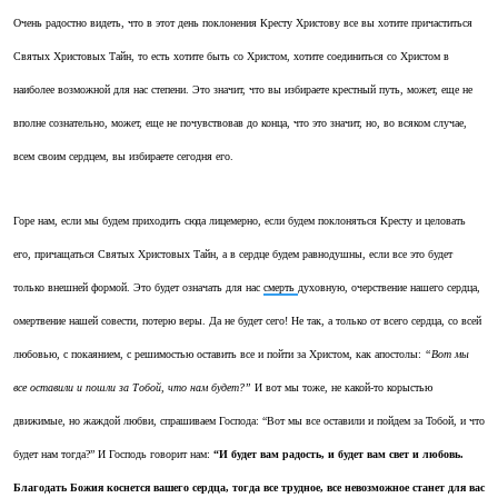
Очень радостно видеть, что в этот день поклонения Кресту Христову все вы хотите причаститься
Святых Христовых Тайн, то есть хотите быть со Христом, хотите соединиться со Христом в
наиболее возможной для нас степени. Это значит, что вы избираете крестный путь, может, еще не
вполне сознательно, может, еще не почувствовав до конца, что это значит, но, во всяком случае,
всем своим сердцем, вы избираете сегодня его.
Горе нам, если мы будем приходить сюда лицемерно, если будем поклоняться Кресту и целовать
его, причащаться Святых Христовых Тайн, а в сердце будем равнодушны, если все это будет
только внешней формой. Это будет означать для нас
смерть
духовную, очерствение нашего сердца,
омертвение нашей совести, потерю веры. Да не будет сего! Не так, а только от всего сердца, со всей
любовью, с покаянием, с решимостью оставить все и пойти за Христом, как апостолы:
“Вот мы
все оставили и пошли за Тобой, что нам будет?”
И вот мы тоже, не какой-то корыстью
движимые, но жаждой любви, спрашиваем Господа: “Вот мы все оставили и пойдем за Тобой, и что
будет нам тогда?” И Господь говорит нам:
“И будет вам радость, и будет вам свет и любовь.
Благодать Божия коснется вашего сердца, тогда все трудное, все невозможное станет для вас