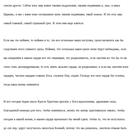
совсем другое. Сейчас весь мир живет такими подделками, такими подменами и, увы, и наша
Церковь, и мы с вами тоже соглашаемся жить такими подменами, такой ложью. И это есть наш
самый главный, самый страшный грех. В этом нам надо каяться.
Если мы это поймем, то поймем и то, что все остальные наши поступки, грехи являются как бы
следствием этого главного греха. Поймем, что остальные наши грехи легко будут побеждены, если
мы искореним в нашем сердце вот это лицемерие, эту раздвоенность, если захотим во что бы то ни
стало стать целомудренными, то есть иметь цельное сердце, не раздвоенное; и если мы захотим всем
сердцем, чистым сердцем славить Бога, служить Ему, отдать Господу все свое сердце без остатка,
тогда наша жизнь изменится.
И вот сегодня будем около Креста Христова просить у Бога вразумления, дарования силы,
благодатной помощи для того, чтобы измениться, начать эту жизнь христианскую заново, чтобы
сегодня в нашей жизни, в нашем сердце произошел бы некий сдвиг, чтобы то, что не получалось
до сих пор, вдруг получилось милостью Божией, потому что мы решились, захотели отныне быть