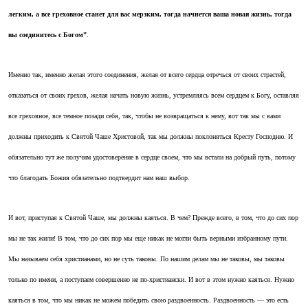
легким, а все греховное станет для вас мерзким, тогда начнется ваша новая жизнь, тогда
вы соединитесь с Богом”
.
Именно так, именно желая этого соединения, желая от всего сердца отречься от своих страстей,
отказаться от своих грехов, желая начать новую жизнь, устремляясь всем сердцем к Богу, оставляя
все греховное, все темное позади себя, так, чтобы не возвращаться к нему, вот так мы с вами
должны приходить к Святой Чаше Христовой, так мы должны поклоняться Кресту Господню. И
обязательно тут же получим удостоверение в сердце своем, что мы встали на добрый путь, потому
что благодать Божия обязательно подтвердит нам наш выбор.
И вот, приступая к Святой Чаше, мы должны каяться. В чем? Прежде всего, в том, что до сих пор
мы не так жили! В том, что до сих пор мы еще никак не могли быть верными избранному пути.
Мы называем себя христианами, но не суть таковы. По нашим делам мы не таковы, мы таковы
только по имени, а поступаем совершенно не по-христиански. И вот в этом нужно каяться. Нужно
каяться в том, что мы никак не можем победить свою раздвоенность. Раздвоенность — это есть