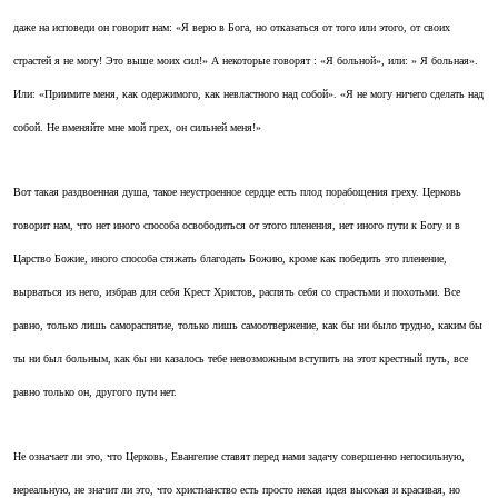
даже на исповеди он говорит нам: «Я верю в Бога, но отказаться от того или этого, от своих
страстей я не могу! Это выше моих сил!» А некоторые говорят : «Я больной», или: » Я больная».
Или: «Приимите меня, как одержимого, как невластного над собой». «Я не могу ничего сделать над
собой. Не вменяйте мне мой грех, он сильней меня!»
Вот такая раздвоенная душа, такое неустроенное сердце есть плод порабощения греху. Церковь
говорит нам, что нет иного способа освободиться от этого пленения, нет иного пути к Богу и в
Царство Божие, иного способа стяжать благодать Божию, кроме как победить это пленение,
вырваться из него, избрав для себя Крест Христов, распять себя со страстьми и похотьми. Все
равно, только лишь самораспятие, только лишь самоотвержение, как бы ни было трудно, каким бы
ты ни был больным, как бы ни казалось тебе невозможным вступить на этот крестный путь, все
равно только он, другого пути нет.
Не означает ли это, что Церковь, Евангелие ставят перед нами задачу совершенно непосильную,
нереальную, не значит ли это, что христианство есть просто некая идея высокая и красивая, но