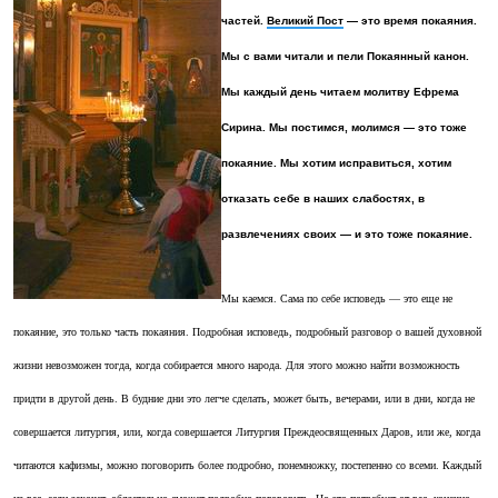
частей.
Великий Пост
— это время покаяния.
Мы с вами читали и пели Покаянный канон.
Мы каждый день читаем молитву Ефрема
Сирина. Мы постимся, молимся — это тоже
покаяние. Мы хотим исправиться, хотим
отказать себе в наших слабостях, в
развлечениях своих — и это тоже покаяние.
Мы каемся. Сама по себе исповедь — это еще не
покаяние, это только часть покаяния. Подробная исповедь, подробный разговор о вашей духовной
жизни невозможен тогда, когда собирается много народа. Для этого можно найти возможность
придти в другой день. В будние дни это легче сделать, может быть, вечерами, или в дни, когда не
совершается литургия, или, когда совершается Литургия Преждеосвященных Даров, или же, когда
читаются кафизмы, можно поговорить более подробно, понемножку, постепенно со всеми. Каждый