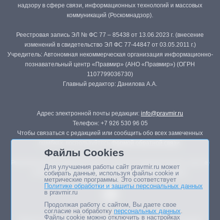
надзору в сфере связи, информационных технологий и массовых
коммуникаций (Роскомнадзор).
Реестровая запись ЭЛ № ФС 77 – 85438 от 13.06.2023 г. (внесение
изменений в свидетельство ЭЛ ФС 77-44847 от 03.05.2011 г.)
Учредитель: Автономная некоммерческая организация информационно-
познавательный центр «Правмир» (АНО «Правмир») (ОГРН
1107799036730)
Главный редактор: Данилова А.А.
Адрес электронной почты редакции:
info@pravmir.ru
Телефон: +7 926 530 96 05
Чтобы связаться с редакцией или сообщить обо всех замеченных
ошибках, воспользуйтесь
формой обратной связи
.
Файлы Cookies
Републикация материалов сайта в печатных изданиях (книгах, прессе)
Для улучшения работы сайт pravmir.ru может
возможна только с письменного разрешения редакции.
собирать данные, используя файлы cookie и
метрические программы. Это соответствует
Политике обработки и защиты персональных данных
в pravmir.ru
Продолжая работу с сайтом, Вы даете свое
согласие на обработку
персональных данных
.
Файлы cookie можно отключить в настройках
Мнение авторов статей портала может не совпадать с позицией