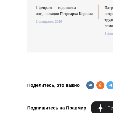
 годовщину
1 февраля — годовщина
Патр
таких
интронизации Патриарха Кирилла
интр
е бы Бог не
труд
1 февраля, 2016
человеку
помо
1 фе
Поделитесь, это важно
Пе
Подпишитесь на Правмир