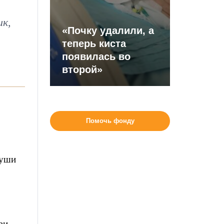
ик,
«Почку удалили, а
теперь киста
появилась во
второй»
Помочь фонду
души
ви