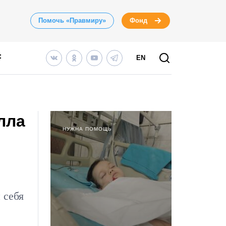
Помочь «Правмиру»
Фонд
EN
лла
НУЖНА ПОМОЩЬ
 себя