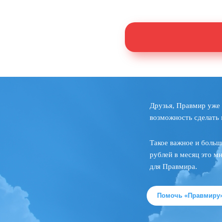
Друзья, Правмир уже 
возможность сделать 
Такое важное и больш
рублей в месяц это м
для Правмира.
Помочь «Правмиру