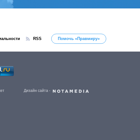
иальности
RSS
Помочь «Правмиру»
жет
Дизайн сайта -