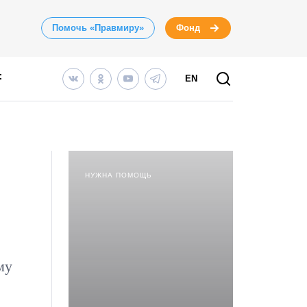
Помочь «Правмиру»
Фонд
EN
НУЖНА ПОМОЩЬ
му