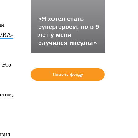
«Я хотел стать
ин
супергероем, но в 9
РИА-
лет у меня
случился инсульт»
. Это
Помочь фонду
етом,
авил