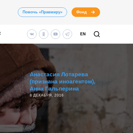
Помочь «Правмиру»
Фонд
EN
Анастасия Лотарева
(признана иноагентом)
Анна Гальперина
8 ДЕКАБРЯ, 2016