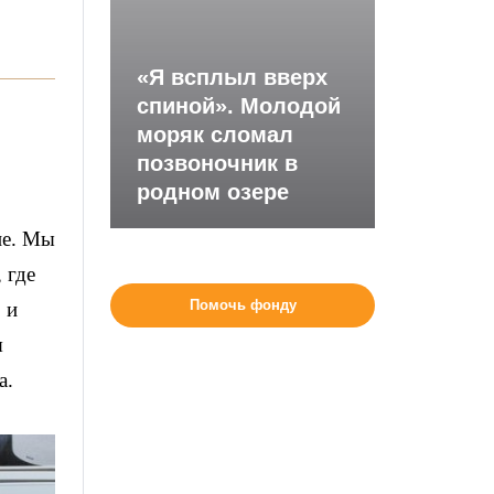
«Я всплыл вверх
спиной». Молодой
моряк сломал
позвоночник в
родном озере
не. Мы
 где
Помочь фонду
 и
я
а.