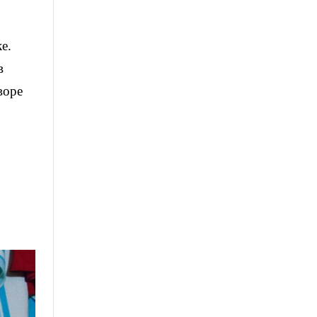
е.
в
воре