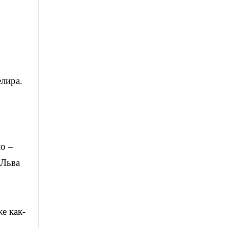
лира.
ло –
 Льва
е как-