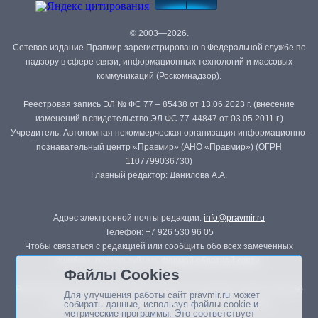
© 2003—2026.
Сетевое издание Правмир зарегистрировано в Федеральной службе по
надзору в сфере связи, информационных технологий и массовых
коммуникаций (Роскомнадзор).
Реестровая запись ЭЛ № ФС 77 – 85438 от 13.06.2023 г. (внесение
изменений в свидетельство ЭЛ ФС 77-44847 от 03.05.2011 г.)
Учредитель: Автономная некоммерческая организация информационно-
познавательный центр «Правмир» (АНО «Правмир») (ОГРН
1107799036730)
Главный редактор: Данилова А.А.
Адрес электронной почты редакции:
info@pravmir.ru
Телефон: +7 926 530 96 05
Чтобы связаться с редакцией или сообщить обо всех замеченных
ошибках, воспользуйтесь
формой обратной связи
.
Файлы Cookies
Републикация материалов сайта в печатных изданиях (книгах, прессе)
Для улучшения работы сайт pravmir.ru может
возможна только с письменного разрешения редакции.
собирать данные, используя файлы cookie и
метрические программы. Это соответствует